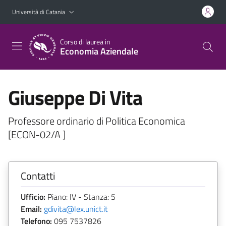
Vai al contenuto principale
Vai al menu di navigazione
Università di Catania
Corso di laurea in
Economia Aziendale
Giuseppe Di Vita
Professore ordinario di Politica Economica
[ECON-02/A ]
Contatti
Ufficio:
Piano: IV - Stanza: 5
Email:
gdivita@lex.unict.it
Telefono:
095 7537826