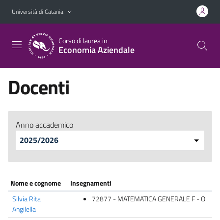
Vai al contenuto principale
Vai al menu di navigazione
Università di Catania
Corso di laurea in
Economia Aziendale
Docenti
Anno accademico
Nome e cognome
Insegnamenti
Silvia Rita
72877 - MATEMATICA GENERALE F - O
Angilella