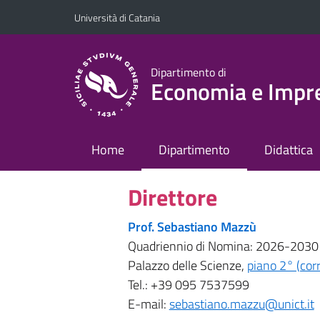
Vai al contenuto principale
Vai al menu di navigazione
Università di Catania
Dipartimento di
Economia e Impr
Home
Dipartimento
Didattica
Direttore
Prof. Sebastiano Mazzù
Quadriennio di Nomina: 2026-2030
Palazzo delle Scienze,
piano 2° (cor
Tel.: +39 095 7537599
E-mail:
sebastiano.mazzu@unict.it