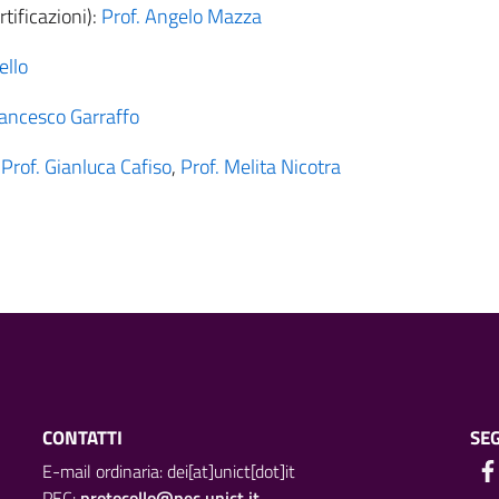
tificazioni):
Prof. Angelo Mazza
ello
rancesco Garraffo
:
Prof. Gianluca Cafiso
,
Prof. Melita Nicotra
CONTATTI
SEG
E-mail ordinaria: dei[at]unict[dot]it
PEC:
protocollo@pec.unict.it