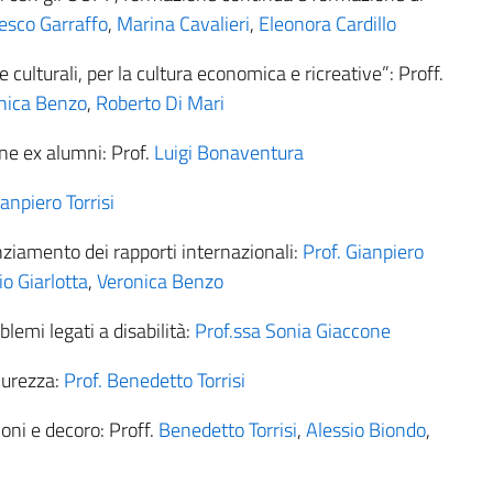
esco Garraffo
,
Marina Cavalieri
,
Eleonora Cardillo
e culturali, per la cultura economica e ricreative”: Proff.
nica Benzo
,
Roberto Di Mari
ne ex alumni: Prof.
Luigi Bonaventura
ianpiero Torrisi
nziamento dei rapporti internazionali:
Prof. Gianpiero
io Giarlotta
,
Veronica Benzo
lemi legati a disabilità:
Prof.ssa Sonia Giaccone
curezza:
Prof. Benedetto Torrisi
oni e decoro: Proff.
Benedetto Torrisi
,
Alessio Biondo
,