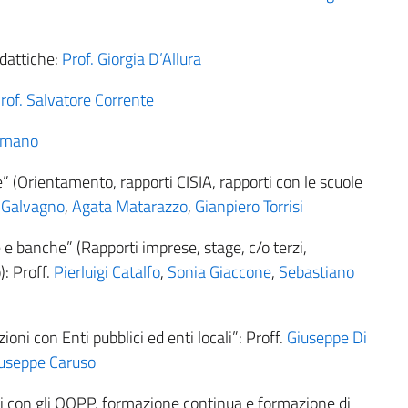
idattiche:
Prof. Giorgia D’Allura
rof. Salvatore Corrente
omano
” (Orientamento, rapporti CISIA, rapporti con le scuole
 Galvagno
,
Agata Matarazzo
,
Gianpiero Torrisi
 e banche” (Rapporti imprese, stage, c/o terzi,
: Proff.
Pierluigi Catalfo
,
Sonia Giaccone
,
Sebastiano
oni con Enti pubblici ed enti locali”: Proff.
Giuseppe Di
useppe Caruso
i con gli OOPP, formazione continua e formazione di