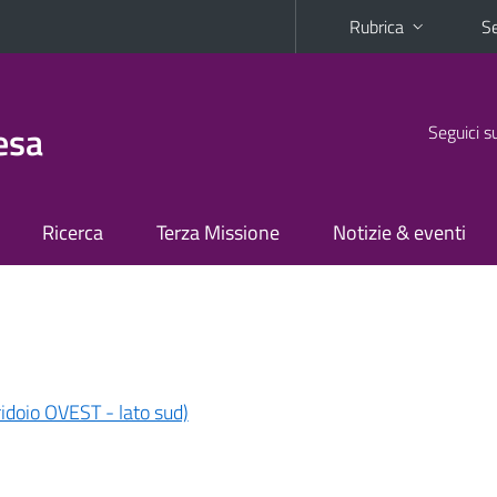
Rubrica
Se
esa
Seguici s
Ricerca
Terza Missione
Notizie & eventi
ridoio OVEST - lato sud)