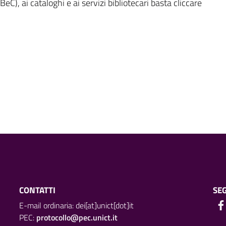
eC), ai cataloghi e ai servizi bibliotecari basta cliccare
CONTATTI
SEG
E-mail ordinaria: dei[at]unict[dot]it
PEC:
protocollo@pec.unict.it