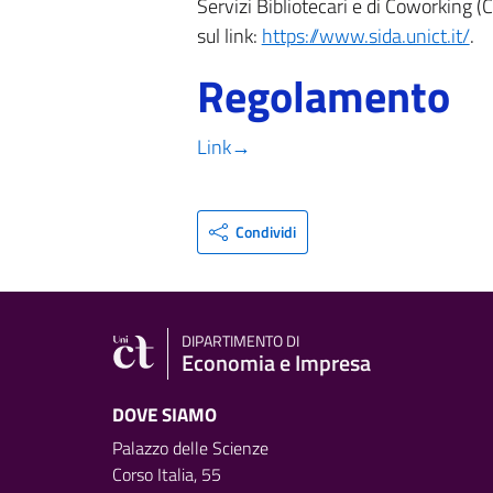
Servizi Bibliotecari e di Coworking (CB
sul link:
https://www.sida.unict.it/
.
Regolamento
Link→
Condividi
DIPARTIMENTO DI
Economia e Impresa
DOVE SIAMO
Palazzo delle Scienze
Corso Italia, 55