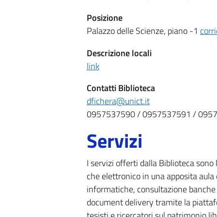
Posizione
Palazzo delle Scienze, piano -1
corr
Descrizione locali
link
Contatti Biblioteca
dfichera@unict.it
0957537590 / 0957537591 / 095
Servizi
I servizi offerti dalla Biblioteca sono
che elettronico in una apposita aula 
informatiche, consultazione banche dati
document delivery tramite la piatta
tesisti e ricercatori sul patrimonio 