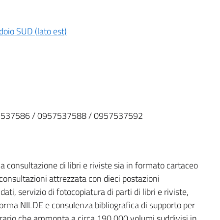
idoio SUD (lato est)
7537586 / 0957537588 / 0957537592
 la consultazione di libri e riviste sia in formato cartaceo
consultazioni attrezzata con dieci postazioni
, servizio di fotocopiatura di parti di libri e riviste,
forma NILDE e consulenza bibliografica di supporto per
librario che ammonta a circa 190.000 volumi suddivisi in