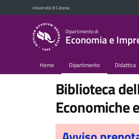
Vai al contenuto principale
Vai al menu di navigazione
Università di Catania
Dipartimento di
Economia e Impr
Home
Dipartimento
Didattica
Biblioteca del
Economiche e 
Avviso prenota