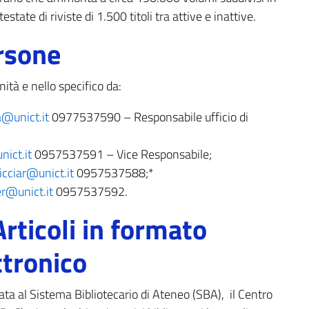
ate di riviste di 1.500 titoli tra attive e inattive.
rsone
ità e nello specifico da:
a@unict.it
0977537590 – Responsabile ufficio di
ict.it
0957537591 – Vice Responsabile;
icciar@unict.it
0957537588;*
r@unict.it
0957537592.
Articoli in formato
ttronico
ata al Sistema Bibliotecario di Ateneo (SBA), il Centro