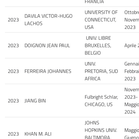
FRANCIA
UNIVERSITY OF
Ottobr
DAVILA VICTOR-HUGO
2023
CONNECTICUT,
Novem
LACHOS
USA
2023
UNIV. LIBRE
2023
DOIGNON JEAN PAUL
BRUXELLES,
Aprile
BELGIO
UNIV.
Gennai
2023
FERREIRA JOHANNES
PRETORIA, SUD
Febbra
AFRICA
2023
Novem
Fulbright Schlar,
2023-
2023
JIANG BIN
CHICAGO, US
Maggi
2024
JOHNS
HOPKINS UNIV.
Maggi
2023
KHAN M. ALI
BALTIMORA,
Giugno