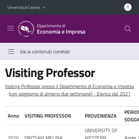
Vai al contenuto principale
Vai al menu di navigazione
Università di Catania
Dipartimento di
Economia e Impresa
Vai ai contenuti correlati
Visiting Professor
Visiting Professor presso il Dipartimento di Economia e Impresa
(con soggiorno di almeno due settimane) - Elenco dal 2021
PERIO
Anno
VISITING PROFESSOR
PROVENIENZA
SOGG
UNIVERSITY OF
2026
DRITSAKI MELINA
WESTERN
Aprile