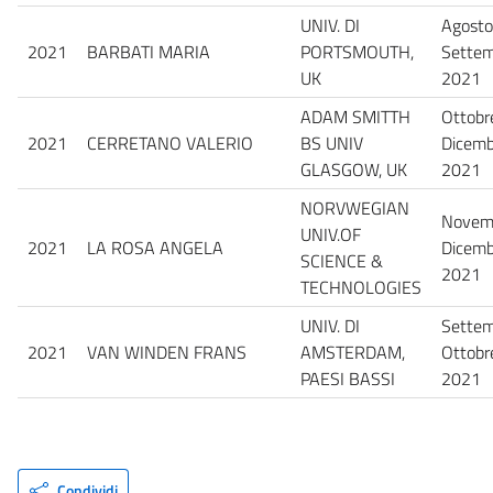
UNIV. DI
Agosto
2021
BARBATI MARIA
PORTSMOUTH,
Sette
UK
2021
ADAM SMITTH
Ottobr
2021
CERRETANO VALERIO
BS UNIV
Dicemb
GLASGOW, UK
2021
NORVWEGIAN
Novem
UNIV.OF
2021
LA ROSA ANGELA
Dicemb
SCIENCE &
2021
TECHNOLOGIES
UNIV. DI
Settem
2021
VAN WINDEN FRANS
AMSTERDAM,
Ottobr
PAESI BASSI
2021
Condividi