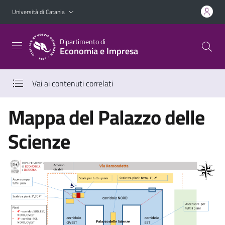
Vai al contenuto principale
Vai al menu di navigazione
Università di Catania
Dipartimento di
Economia e Impresa
Vai ai contenuti correlati
Mappa del Palazzo delle
Scienze