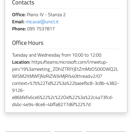
Contacts
Office:
Piano: IV - Stanza 2
Email:
micaval@unict.it
Phone:
095 7537817
Office Hours
Tuesday and Wednesday from 10:00 to 12:00
Location:
https://teams.microsoft.com/l/meetup-
join/19%3ameeting_ZDhiZTRlYjEtZmMzOS00OWQ2L
WI5M2ItMWFjNzRiZWJkMjRi%40thread.v2/0?
context=%7b%22Tid%22%3a%22baeefbc8-3c8b-4382-
9126-
e86bfef46ce6%22%2c%22Oid%22%3a%22c4a73fcd-
d4bc-4e94-8ce6-4bffa8277d6f%22%7d