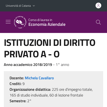
Vai al contenuto principale
Vai al menu di navigazione
Università di Catania
Corso di laurea in
Economia Aziendale
ISTITUZIONI DI DIRITTO
PRIVATO A - O
Anno accademico 2018/2019
- 1° anno
Docente:
Michela Cavallaro
Crediti:
9
Organizzazione didattica:
225 ore d'impegno totale,
165 di studio individuale, 60 di lezione frontale
Semestre:
2°