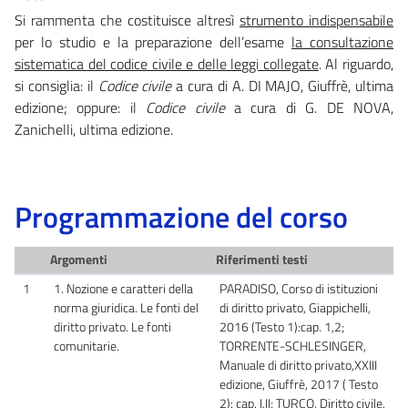
Si rammenta che costituisce altresì
strumento indispensabile
per lo studio e la preparazione dell’esame
la consultazione
sistematica del codice civile e delle leggi collegate
. Al riguardo,
si consiglia: il
Codice civile
a cura di A. DI MAJO, Giuffrè, ultima
edizione; oppure: il
Codice civile
a cura di G. DE NOVA,
Zanichelli, ultima edizione.
Programmazione del corso
Argomenti
Riferimenti testi
1
1. Nozione e caratteri della
PARADISO, Corso di istituzioni
norma giuridica. Le fonti del
di diritto privato, Giappichelli,
diritto privato. Le fonti
2016 (Testo 1):cap. 1,2;
comunitarie.
TORRENTE-SCHLESINGER,
Manuale di diritto privato,XXIII
edizione, Giuffrè, 2017 ( Testo
2): cap. I,II; TURCO, Diritto civile,