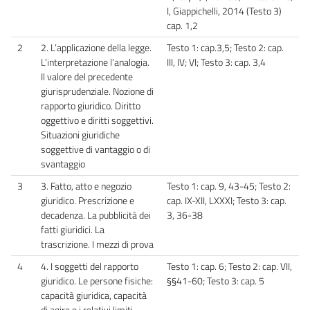
I, Giappichelli, 2014 (Testo 3)
cap. 1,2
2
2. L’applicazione della legge.
Testo 1: cap.3,5; Testo 2: cap.
L’interpretazione l’analogia.
III, IV; VI; Testo 3: cap. 3,4
Il valore del precedente
giurisprudenziale. Nozione di
rapporto giuridico. Diritto
oggettivo e diritti soggettivi.
Situazioni giuridiche
soggettive di vantaggio o di
svantaggio
3
3. Fatto, atto e negozio
Testo 1: cap. 9, 43-45; Testo 2:
giuridico. Prescrizione e
cap. IX-XII, LXXXI; Testo 3: cap.
decadenza. La pubblicità dei
3, 36-38
fatti giuridici. La
trascrizione. I mezzi di prova
4
4. I soggetti del rapporto
Testo 1: cap. 6; Testo 2: cap. VII,
giuridico. Le persone fisiche:
§§41-60; Testo 3: cap. 5
capacità giuridica, capacità
di agire e i relativi limiti.