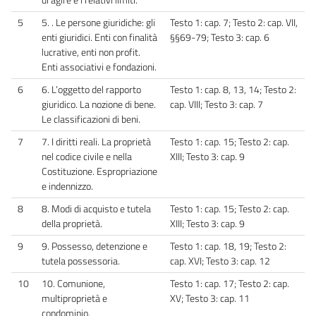
5
5. . Le persone giuridiche: gli
Testo 1: cap. 7; Testo 2: cap. VII,
enti giuridici. Enti con finalità
§§69-79; Testo 3: cap. 6
lucrative, enti non profit.
Enti associativi e fondazioni.
6
6. L’oggetto del rapporto
Testo 1: cap. 8, 13, 14; Testo 2:
giuridico. La nozione di bene.
cap. VIII; Testo 3: cap. 7
Le classificazioni di beni.
7
7. I diritti reali. La proprietà
Testo 1: cap. 15; Testo 2: cap.
nel codice civile e nella
XIII; Testo 3: cap. 9
Costituzione. Espropriazione
e indennizzo.
8
8. Modi di acquisto e tutela
Testo 1: cap. 15; Testo 2: cap.
della proprietà.
XIII; Testo 3: cap. 9
9
9. Possesso, detenzione e
Testo 1: cap. 18, 19; Testo 2:
tutela possessoria.
cap. XVI; Testo 3: cap. 12
10
10. Comunione,
Testo 1: cap. 17; Testo 2: cap.
multiproprietà e
XV; Testo 3: cap. 11
condominio.