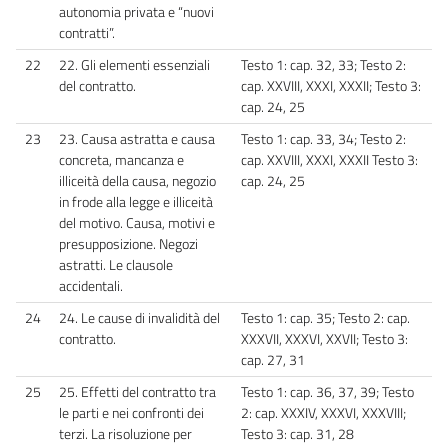
autonomia privata e “nuovi
contratti”.
22
22. Gli elementi essenziali
Testo 1: cap. 32, 33; Testo 2:
del contratto.
cap. XXVIII, XXXI, XXXII; Testo 3:
cap. 24, 25
23
23. Causa astratta e causa
Testo 1: cap. 33, 34; Testo 2:
concreta, mancanza e
cap. XXVIII, XXXI, XXXII Testo 3:
illiceità della causa, negozio
cap. 24, 25
in frode alla legge e illiceità
del motivo. Causa, motivi e
presupposizione. Negozi
astratti. Le clausole
accidentali.
24
24. Le cause di invalidità del
Testo 1: cap. 35; Testo 2: cap.
contratto.
XXXVII, XXXVI, XXVII; Testo 3:
cap. 27, 31
25
25. Effetti del contratto tra
Testo 1: cap. 36, 37, 39; Testo
le parti e nei confronti dei
2: cap. XXXIV, XXXVI, XXXVIII;
terzi. La risoluzione per
Testo 3: cap. 31, 28