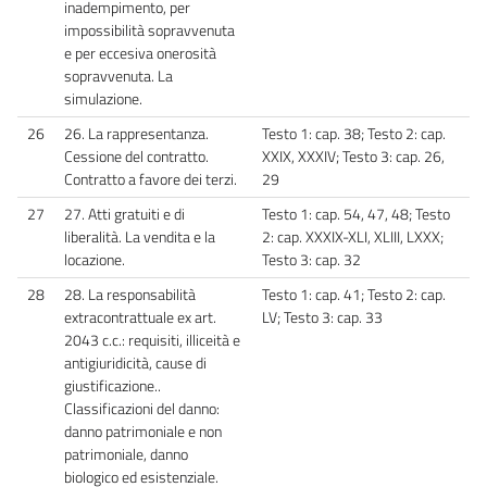
inadempimento, per
impossibilità sopravvenuta
e per eccesiva onerosità
sopravvenuta. La
simulazione.
26
26. La rappresentanza.
Testo 1: cap. 38; Testo 2: cap.
Cessione del contratto.
XXIX, XXXIV; Testo 3: cap. 26,
Contratto a favore dei terzi.
29
27
27. Atti gratuiti e di
Testo 1: cap. 54, 47, 48; Testo
liberalità. La vendita e la
2: cap. XXXIX-XLI, XLIII, LXXX;
locazione.
Testo 3: cap. 32
28
28. La responsabilità
Testo 1: cap. 41; Testo 2: cap.
extracontrattuale ex art.
LV; Testo 3: cap. 33
2043 c.c.: requisiti, illiceità e
antigiuridicità, cause di
giustificazione..
Classificazioni del danno:
danno patrimoniale e non
patrimoniale, danno
biologico ed esistenziale.