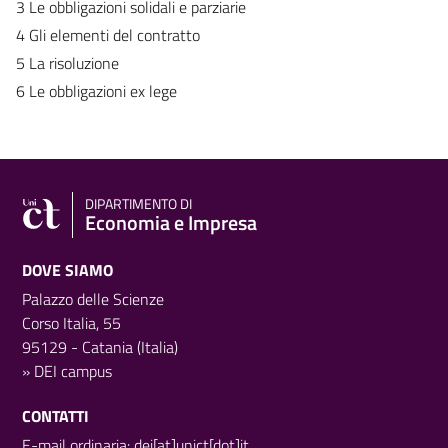
3 Le obbligazioni solidali e parziarie
4 Gli elementi del contratto
5 La risoluzione
6 Le obbligazioni ex lege
DIPARTIMENTO DI
Economia e Impresa
DOVE SIAMO
Palazzo delle Scienze
Corso Italia, 55
95129 - Catania (Italia)
»
DEI campus
CONTATTI
E-mail ordinaria: dei[at]unict[dot]it