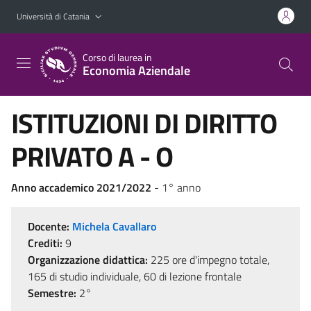
Vai al contenuto principale
Vai al menu di navigazione
Università di Catania
Corso di laurea in
Economia Aziendale
ISTITUZIONI DI DIRITTO
PRIVATO A - O
Anno accademico 2021/2022
- 1° anno
Docente:
Michela Cavallaro
Crediti:
9
Organizzazione didattica:
225 ore d'impegno totale,
165 di studio individuale, 60 di lezione frontale
Semestre:
2°