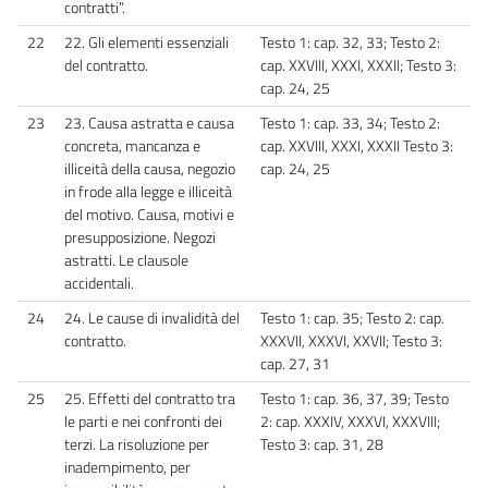
contratti”.
22
22. Gli elementi essenziali
Testo 1: cap. 32, 33; Testo 2:
del contratto.
cap. XXVIII, XXXI, XXXII; Testo 3:
cap. 24, 25
23
23. Causa astratta e causa
Testo 1: cap. 33, 34; Testo 2:
concreta, mancanza e
cap. XXVIII, XXXI, XXXII Testo 3:
illiceità della causa, negozio
cap. 24, 25
in frode alla legge e illiceità
del motivo. Causa, motivi e
presupposizione. Negozi
astratti. Le clausole
accidentali.
24
24. Le cause di invalidità del
Testo 1: cap. 35; Testo 2: cap.
contratto.
XXXVII, XXXVI, XXVII; Testo 3:
cap. 27, 31
25
25. Effetti del contratto tra
Testo 1: cap. 36, 37, 39; Testo
le parti e nei confronti dei
2: cap. XXXIV, XXXVI, XXXVIII;
terzi. La risoluzione per
Testo 3: cap. 31, 28
inadempimento, per