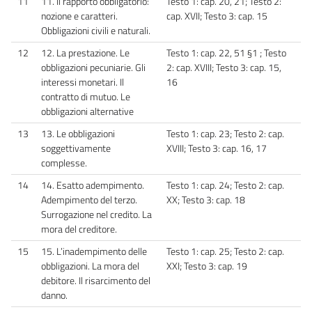
11
11. Il rapporto obbligatorio:
Testo 1: cap. 20, 21; Testo 2:
nozione e caratteri.
cap. XVII; Testo 3: cap. 15
Obbligazioni civili e naturali.
12
12. La prestazione. Le
Testo 1: cap. 22, 51 §1 ; Testo
obbligazioni pecuniarie. Gli
2: cap. XVIII; Testo 3: cap. 15,
interessi monetari. Il
16
contratto di mutuo. Le
obbligazioni alternative
13
13. Le obbligazioni
Testo 1: cap. 23; Testo 2: cap.
soggettivamente
XVIII; Testo 3: cap. 16, 17
complesse.
14
14. Esatto adempimento.
Testo 1: cap. 24; Testo 2: cap.
Adempimento del terzo.
XX; Testo 3: cap. 18
Surrogazione nel credito. La
mora del creditore.
15
15. L’inadempimento delle
Testo 1: cap. 25; Testo 2: cap.
obbligazioni. La mora del
XXI; Testo 3: cap. 19
debitore. Il risarcimento del
danno.