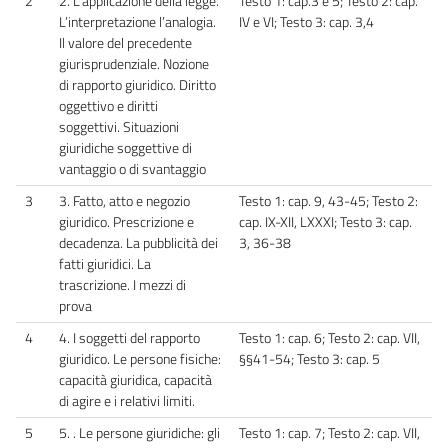
2
2. L’applicazione della legge.
Testo 1: cap.3 e 5; Testo 2: cap.
L’interpretazione l’analogia.
IV e VI; Testo 3: cap. 3,4
Il valore del precedente
giurisprudenziale. Nozione
di rapporto giuridico. Diritto
oggettivo e diritti
soggettivi. Situazioni
giuridiche soggettive di
vantaggio o di svantaggio
3
3. Fatto, atto e negozio
Testo 1: cap. 9, 43-45; Testo 2:
giuridico. Prescrizione e
cap. IX-XII, LXXXI; Testo 3: cap.
decadenza. La pubblicità dei
3, 36-38
fatti giuridici. La
trascrizione. I mezzi di
prova
4
4. I soggetti del rapporto
Testo 1: cap. 6; Testo 2: cap. VII,
giuridico. Le persone fisiche:
§§41-54; Testo 3: cap. 5
capacità giuridica, capacità
di agire e i relativi limiti.
5
5. . Le persone giuridiche: gli
Testo 1: cap. 7; Testo 2: cap. VII,