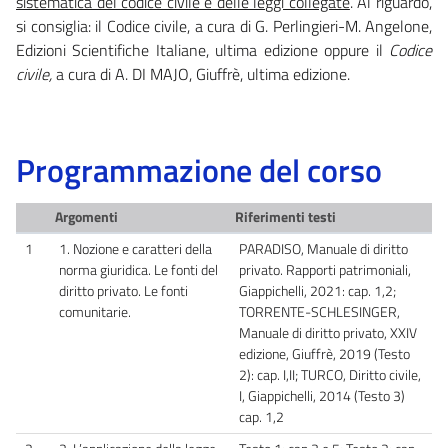
sistematica del codice civile e delle leggi collegate
. Al riguardo,
si consiglia: il Codice civile, a cura di G. Perlingieri-M. Angelone,
Edizioni Scientifiche Italiane, ultima edizione oppure il
Codice
civile,
a cura di A. DI MAJO, Giuffrè, ultima edizione.
Programmazione del corso
Argomenti
Riferimenti testi
1
1. Nozione e caratteri della
PARADISO, Manuale di diritto
norma giuridica. Le fonti del
privato. Rapporti patrimoniali,
diritto privato. Le fonti
Giappichelli, 2021: cap. 1,2;
comunitarie.
TORRENTE-SCHLESINGER,
Manuale di diritto privato, XXIV
edizione, Giuffrè, 2019 (Testo
2): cap. I,II; TURCO, Diritto civile,
I, Giappichelli, 2014 (Testo 3)
cap. 1,2