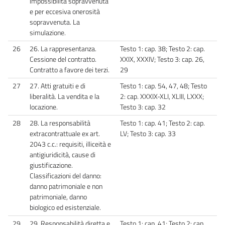
impossibilità sopravvenuta
e per eccesiva onerosità
sopravvenuta. La
simulazione.
26
26. La rappresentanza.
Testo 1: cap. 38; Testo 2: cap.
Cessione del contratto.
XXIX, XXXIV; Testo 3: cap. 26,
Contratto a favore dei terzi.
29
27
27. Atti gratuiti e di
Testo 1: cap. 54, 47, 48; Testo
liberalità. La vendita e la
2: cap. XXXIX-XLI, XLIII, LXXX;
locazione.
Testo 3: cap. 32
28
28. La responsabilità
Testo 1: cap. 41; Testo 2: cap.
extracontrattuale ex art.
LV; Testo 3: cap. 33
2043 c.c.: requisiti, illiceità e
antigiuridicità, cause di
giustificazione.
Classificazioni del danno:
danno patrimoniale e non
patrimoniale, danno
biologico ed esistenziale.
29
29. Responsabilità diretta e
Testo 1: cap. 41; Testo 2: cap.