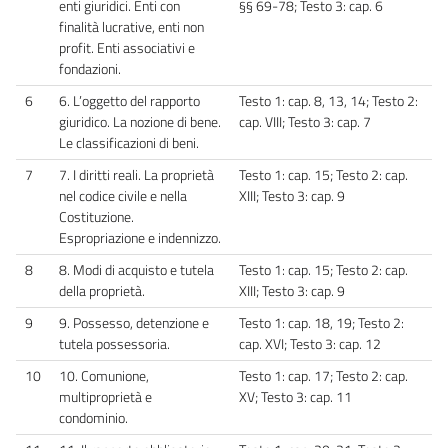
enti giuridici. Enti con
§§ 69-78; Testo 3: cap. 6
finalità lucrative, enti non
profit. Enti associativi e
fondazioni.
6
6. L’oggetto del rapporto
Testo 1: cap. 8, 13, 14; Testo 2:
giuridico. La nozione di bene.
cap. VIII; Testo 3: cap. 7
Le classificazioni di beni.
7
7. I diritti reali. La proprietà
Testo 1: cap. 15; Testo 2: cap.
nel codice civile e nella
XIII; Testo 3: cap. 9
Costituzione.
Espropriazione e indennizzo.
8
8. Modi di acquisto e tutela
Testo 1: cap. 15; Testo 2: cap.
della proprietà.
XIII; Testo 3: cap. 9
9
9. Possesso, detenzione e
Testo 1: cap. 18, 19; Testo 2:
tutela possessoria.
cap. XVI; Testo 3: cap. 12
10
10. Comunione,
Testo 1: cap. 17; Testo 2: cap.
multiproprietà e
XV; Testo 3: cap. 11
condominio.