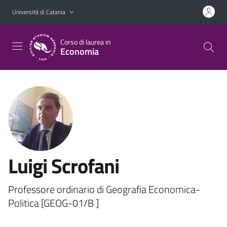
Vai al contenuto principale
Vai al menu di navigazione
Università di Catania
Corso di laurea in
Economia
Luigi Scrofani
Professore ordinario di Geografia Economica-
Politica [GEOG-01/B ]