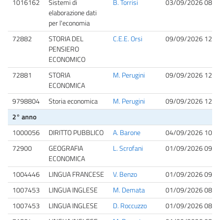
1016162
Sistemi di
B. Torrisi
03/09/2026 08:3
elaborazione dati
per l'economia
72882
STORIA DEL
C.E.E. Orsi
09/09/2026 12:0
PENSIERO
ECONOMICO
72881
STORIA
M. Perugini
09/09/2026 12:0
ECONOMICA
9798804
Storia economica
M. Perugini
09/09/2026 12:0
2° anno
1000056
DIRITTO PUBBLICO
A. Barone
04/09/2026 10:0
72900
GEOGRAFIA
L. Scrofani
01/09/2026 09:0
ECONOMICA
1004446
LINGUA FRANCESE
V. Benzo
01/09/2026 09:0
1007453
LINGUA INGLESE
M. Demata
01/09/2026 08:3
1007453
LINGUA INGLESE
D. Roccuzzo
01/09/2026 08:3