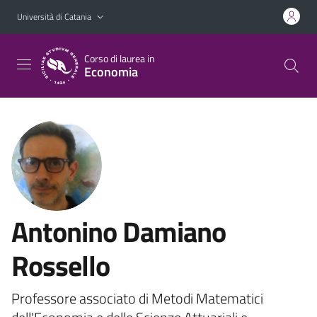
Vai al contenuto principale
Vai al menu di navigazione
Università di Catania
Corso di laurea in
Economia
Antonino Damiano
Rossello
Professore associato di Metodi Matematici