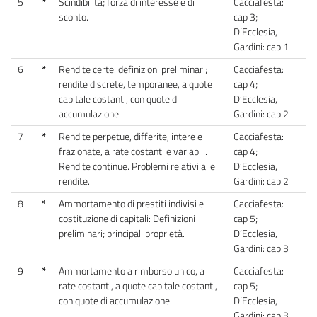
5
*
Scindibilità; forza di interesse e di
Cacciafesta:
sconto.
cap 3;
D’Ecclesia,
Gardini: cap 1
6
*
Rendite certe: definizioni preliminari;
Cacciafesta:
rendite discrete, temporanee, a quote
cap 4;
capitale costanti, con quote di
D’Ecclesia,
accumulazione.
Gardini: cap 2
7
*
Rendite perpetue, differite, intere e
Cacciafesta:
frazionate, a rate costanti e variabili.
cap 4;
Rendite continue. Problemi relativi alle
D’Ecclesia,
rendite.
Gardini: cap 2
8
*
Ammortamento di prestiti indivisi e
Cacciafesta:
costituzione di capitali: Definizioni
cap 5;
preliminari; principali proprietà.
D’Ecclesia,
Gardini: cap 3
9
*
Ammortamento a rimborso unico, a
Cacciafesta:
rate costanti, a quote capitale costanti,
cap 5;
con quote di accumulazione.
D’Ecclesia,
Gardini: cap 3