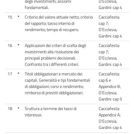
degli investimenti; assiomi
D’Ecclesia,
fondamentali.
Gardini: cap 4
15
*
Criterio del valore attuale netto; criterio
Cacciafesta:
del rapporto; tasso interno di
cap 7;
rendimento; tempo di recupero.
D’Ecclesia,
Gardini: cap 4
16
*
Applicazioni dei criteri di scelta degli
Cacciafesta:
investimenti alla risoluzione dei
cap 7;
principali problemi decisionali.
D’Ecclesia,
Confronto tra i differenti criteri.
Gardini: cap 4
17
*
Titoli obbligazionari e mercato dei
Cacciafesta:
capitali. Generalità e tipi fondamentali
cap 6 e
di obbligazioni; corsi e rendimento;
Appendice B;
rimborso di prestiti obbligazionari.
D’Ecclesia,
Gardini: cap 5
18
*
Sruttura a termine dei tassi di
Cacciafesta:
interesse.
Appendice A;
D’Ecclesia,
Gardini: cap 4