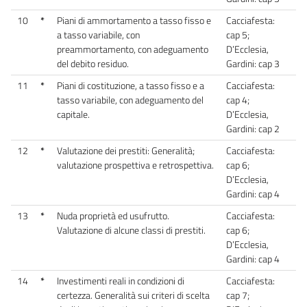
10
*
Piani di ammortamento a tasso fisso e
Cacciafesta:
a tasso variabile, con
cap 5;
preammortamento, con adeguamento
D’Ecclesia,
del debito residuo.
Gardini: cap 3
11
*
Piani di costituzione, a tasso fisso e a
Cacciafesta:
tasso variabile, con adeguamento del
cap 4;
capitale.
D’Ecclesia,
Gardini: cap 2
12
*
Valutazione dei prestiti: Generalità;
Cacciafesta:
valutazione prospettiva e retrospettiva.
cap 6;
D’Ecclesia,
Gardini: cap 4
13
*
Nuda proprietà ed usufrutto.
Cacciafesta:
Valutazione di alcune classi di prestiti.
cap 6;
D’Ecclesia,
Gardini: cap 4
14
*
Investimenti reali in condizioni di
Cacciafesta:
certezza. Generalità sui criteri di scelta
cap 7;