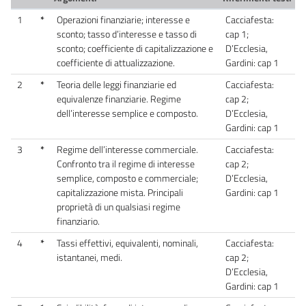
1
*
Operazioni finanziarie; interesse e
Cacciafesta:
sconto; tasso d’interesse e tasso di
cap 1;
sconto; coefficiente di capitalizzazione e
D’Ecclesia,
coefficiente di attualizzazione.
Gardini: cap 1
2
*
Teoria delle leggi finanziarie ed
Cacciafesta:
equivalenze finanziarie. Regime
cap 2;
dell’interesse semplice e composto.
D’Ecclesia,
Gardini: cap 1
3
*
Regime dell’interesse commerciale.
Cacciafesta:
Confronto tra il regime di interesse
cap 2;
semplice, composto e commerciale;
D’Ecclesia,
capitalizzazione mista. Principali
Gardini: cap 1
proprietà di un qualsiasi regime
finanziario.
4
*
Tassi effettivi, equivalenti, nominali,
Cacciafesta:
istantanei, medi.
cap 2;
D’Ecclesia,
Gardini: cap 1