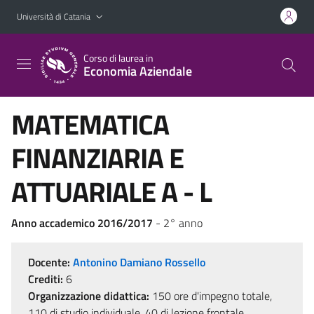
Vai al contenuto principale
Vai al menu di navigazione
Università di Catania
Corso di laurea in
Economia Aziendale
MATEMATICA
FINANZIARIA E
ATTUARIALE A - L
Anno accademico 2016/2017
- 2° anno
Docente:
Antonino Damiano Rossello
Crediti:
6
Organizzazione didattica:
150 ore d'impegno totale,
110 di studio individuale, 40 di lezione frontale