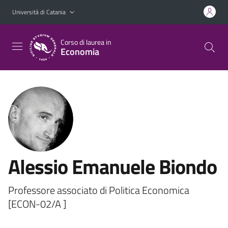
Vai al contenuto principale
Vai al menu di navigazione
Università di Catania
Corso di laurea in
Economia
Alessio Emanuele Biondo
Professore associato di Politica Economica
[ECON-02/A ]