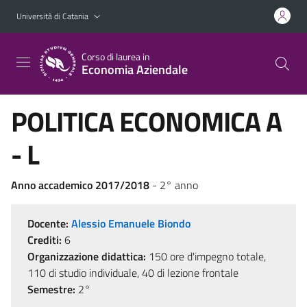
Vai al contenuto principale
Vai al menu di navigazione
Università di Catania
Corso di laurea in
Economia Aziendale
POLITICA ECONOMICA A
- L
Anno accademico 2017/2018
- 2° anno
Docente:
Alessio Emanuele Biondo
Crediti:
6
Organizzazione didattica:
150 ore d'impegno totale,
110 di studio individuale, 40 di lezione frontale
Semestre:
2°