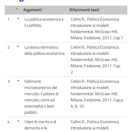
*
Argomenti
Riferimenti testi
1
*
La politica economica e
Cellini R., Politica Economica.
il conflitto
Introduzione ai modelli
fondamentali. McGraw-Hill,
Milano, II edizione, 2011. Cap.1
2
*
La teoria normativa
Cellini R., Politica Economica.
della politica economica
Introduzione ai modelli
fondamentali. McGraw-Hill,
Milano, II edizione, 2011. Cap.
2
3
*
Fallimenti
Cellini R., Politica Economica.
microeconomici del
Introduzione ai modelli
mercato: il potere di
fondamentali. McGraw-Hill,
mercato; cenni ad
Milano, II edizione, 2011. Cap.p.
esternalità e beni
6, 8, 10
pubblici
4
*
I beni di merito e di
Cellini R., Politica Economica.
demerito e le
Introduzione ai modelli