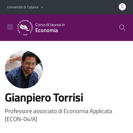
Vai al contenuto principale
Vai al menu di navigazione
Università di Catania
Corso di laurea in
Economia
Gianpiero Torrisi
Professore associato di Economia Applicata
[ECON-04/A]