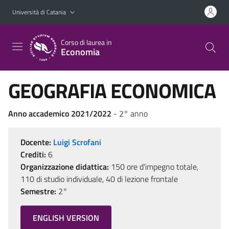
Vai al contenuto principale
Vai al menu di navigazione
Università di Catania
Corso di laurea in
Economia
GEOGRAFIA ECONOMICA
Anno accademico 2021/2022
- 2° anno
Docente:
Luigi Scrofani
Crediti:
6
Organizzazione didattica:
150 ore d'impegno totale,
110 di studio individuale, 40 di lezione frontale
Semestre:
2°
ENGLISH VERSION