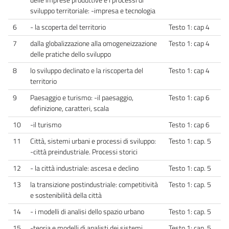
sviluppo territoriale: -impresa e tecnologia
6
- la scoperta del territorio
Testo 1: cap 4
7
dalla globalizzazione alla omogeneizzazione
Testo 1: cap 4
delle pratiche dello sviluppo
8
lo sviluppo declinato e la riscoperta del
Testo 1: cap 4
territorio
9
Paesaggio e turismo: -il paesaggio,
Testo 1: cap 6
definizione, caratteri, scala
10
-il turismo
Testo 1: cap 6
11
Città, sistemi urbani e processi di sviluppo:
Testo 1: cap. 5
-città preindustriale. Processi storici
12
- la città industriale: ascesa e declino
Testo 1: cap. 5
13
la transizione postindustriale: competitività
Testo 1: cap. 5
e sostenibilità della città
14
- i modelli di analisi dello spazio urbano
Testo 1: cap. 5
15
-teoria e modelli di analisti dei sistemi
Testo 1: cap. 5