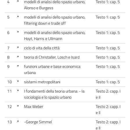
4
*
modelli di analisi dello spazio urbano,
Testo 1: cap. 5
Alonso e Burgess
5
*
modelli di analisi dello spazio urbano,
Testo 1: cap. 5
filtering down e trade off
6
*
modelli di analisi dello spazio urbano,
Testo 1: cap. 5
Hoyt, Harris e Ullmann
7
*
ciclo di vita della città
Testo 1: cap. 5
8
*
teoria di Christaller, Losch e Isard
Testo 1: cap. 5
9
*
funzioni urbane e base economica
Testo 1: cap. 5
urbana
10
*
sistemi metropolitani
Testo 1: cap. 5
11
*
I fondamenti della teoria urbana: - la
Testo 2: capp. I
sociologia e lo spazio urbano
e II
12
*
Max Weber
Testo 2: capp. I
e II
13
*
-George Simmel
Testo 2: capp. I
e II