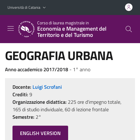
Vai al contenuto principale
Vai al menu di navigazione
Università di Catania
Corso di laurea magistrale in
Economia e Management del
Territorio e del Turismo
GEOGRAFIA URBANA
Anno accademico 2017/2018
- 1° anno
Docente:
Luigi Scrofani
Crediti:
9
Organizzazione didattica:
225 ore d'impegno totale,
165 di studio individuale, 60 di lezione frontale
Semestre:
2°
ENGLISH VERSION