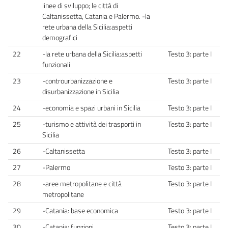
linee di sviluppo; le città di
Caltanissetta, Catania e Palermo. -la
rete urbana della Sicilia:aspetti
demografici
22
-la rete urbana della Sicilia:aspetti
Testo 3: parte I
funzionali
23
-controurbanizzazione e
Testo 3: parte I
disurbanizzazione in Sicilia
24
-economia e spazi urbani in Sicilia
Testo 3: parte I
25
-turismo e attività dei trasporti in
Testo 3: parte I
Sicilia
26
-Caltanissetta
Testo 3: parte I
27
-Palermo
Testo 3: parte I
28
-aree metropolitane e città
Testo 3: parte I
metropolitane
29
-Catania: base economica
Testo 3: parte I
30
-Catania: funzioni
Testo 3: parte I