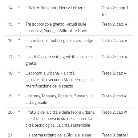
14
*
-Walter Benjamin, Henry Lefbvre
Testo 2: capp. I
e II
15
*
Tra sobborgo e ghetto: -studi sulle
Testo 2: cap. V
comunità, Young e Willmott e Gans
16
*
- Jane Jacobs. Sobborghi, sprawl, edge
Testo 2: cap. V
city
17
*
- la città polarizzata: gentrificazione e
Testo 2: cap. V
ghetti
18
*
L’economia urbana: -la città
Testo 2: cap VI
capitalistica secondo Marx e Engel. La
mercificazione dello spazio
19
*
-Harvey, Massey, Castells, Sassen. La
Testo 2: cap VI
città globale
20
*
Il futuro della città e della teoria urbana:
Testo 2: cap IX
-le città nei paesi in via di sviluppo. La
città tecnologica. La città sostenibile
21
Il sistema urbano della Sicilia e le sue
Testo 3: parte I