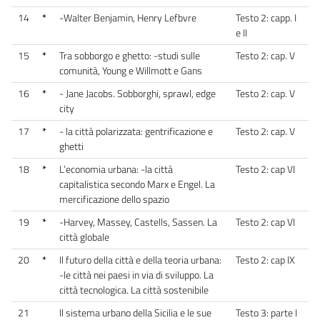
14
*
-Walter Benjamin, Henry Lefbvre
Testo 2: capp. I
e II
15
*
Tra sobborgo e ghetto: -studi sulle
Testo 2: cap. V
comunità, Young e Willmott e Gans
16
*
- Jane Jacobs. Sobborghi, sprawl, edge
Testo 2: cap. V
city
17
*
- la città polarizzata: gentrificazione e
Testo 2: cap. V
ghetti
18
*
L’economia urbana: -la città
Testo 2: cap VI
capitalistica secondo Marx e Engel. La
mercificazione dello spazio
19
*
-Harvey, Massey, Castells, Sassen. La
Testo 2: cap VI
città globale
20
*
Il futuro della città e della teoria urbana:
Testo 2: cap IX
-le città nei paesi in via di sviluppo. La
città tecnologica. La città sostenibile
21
Il sistema urbano della Sicilia e le sue
Testo 3: parte I