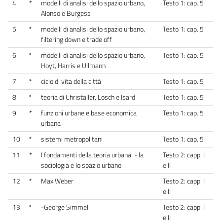
4
*
modelli di analisi dello spazio urbano,
Testo 1: cap. 5
Alonso e Burgess
5
*
modelli di analisi dello spazio urbano,
Testo 1: cap. 5
filtering down e trade off
6
*
modelli di analisi dello spazio urbano,
Testo 1: cap. 5
Hoyt, Harris e Ullmann
7
*
ciclo di vita della città
Testo 1: cap. 5
8
*
teoria di Christaller, Losch e Isard
Testo 1: cap. 5
9
*
funzioni urbane e base economica
Testo 1: cap. 5
urbana
10
*
sistemi metropolitani
Testo 1: cap. 5
11
*
I fondamenti della teoria urbana: - la
Testo 2: capp. I
sociologia e lo spazio urbano
e II
12
*
Max Weber
Testo 2: capp. I
e II
13
*
-George Simmel
Testo 2: capp. I
e II