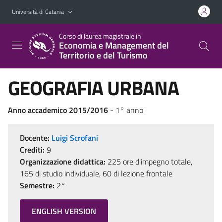
Vai al contenuto principale
Vai al menu di navigazione
Università di Catania
Corso di laurea magistrale in
Economia e Management del
Territorio e del Turismo
GEOGRAFIA URBANA
Anno accademico 2015/2016
- 1° anno
Docente:
Luigi Scrofani
Crediti:
9
Organizzazione didattica:
225 ore d'impegno totale,
165 di studio individuale, 60 di lezione frontale
Semestre:
2°
ENGLISH VERSION