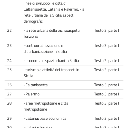
linee di sviluppo; le città di
Caltanissetta, Catania e Palermo. -la
rete urbana della Sicilia:aspetti
demografici
22
-la rete urbana della Sicilia:aspetti
Testo 3: parte I
funzionali
23
-controurbanizzazione e
Testo 3: parte I
disurbanizzazione in Sicilia
24
-economia e spazi urbani in Sicilia
Testo 3: parte I
25
-turismo e attività dei trasporti in
Testo 3: parte I
Sicilia
26
-Caltanissetta
Testo 3: parte I
27
-Palermo
Testo 3: parte I
28
-aree metropolitane e città
Testo 3: parte I
metropolitane
29
-Catania: base economica
Testo 3: parte I
30
-Catania: funzioni
Testo 3: parte I