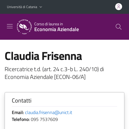
Vai al contenuto principale
Vai al menu di navigazione
Università di Catania
Corso di laurea in
Economia Aziendale
Claudia Frisenna
Ricercatrice t.d. (art. 24 c.3-b L. 240/10) di
Economia Aziendale [ECON-06/A]
Contatti
Email:
claudia.frisenna@unict.it
Telefono:
095 7537609