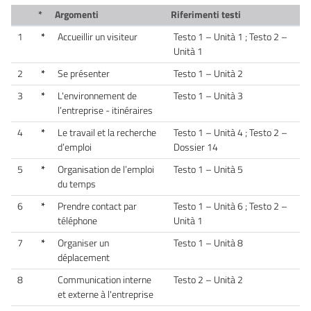
*
Argomenti
Riferimenti testi
1
*
Accueillir un visiteur
Testo 1 – Unità 1 ; Testo 2 –
Unità 1
2
*
Se présenter
Testo 1 – Unità 2
3
*
L'environnement de
Testo 1 – Unità 3
l’entreprise - itinéraires
4
*
Le travail et la recherche
Testo 1 – Unità 4 ; Testo 2 –
d’emploi
Dossier 14
5
*
Organisation de l’emploi
Testo 1 – Unità 5
du temps
6
*
Prendre contact par
Testo 1 – Unità 6 ; Testo 2 –
téléphone
Unità 1
7
*
Organiser un
Testo 1 – Unità 8
déplacement
8
Communication interne
Testo 2 – Unità 2
et externe à l'entreprise