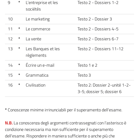
9
*
L’entreprise et les
Testo 2 - Dossiers 1-2
sociétés
10
Le marketing
Testo 2 - Dossier 3
11
*
Le commerce
Testo 2 - Dossiers 4-5
12
*
La vente
Testo 2 - Dossiers 6-7
13
*
Les Banques et les
Testo 2 - Dossiers 11-12
règlements
14
*
Écrire un e-mail
Testo 1 e 2
15
*
Grammatica
Testo 3
16
*
Civilisation
Testo 2: Dossier 2-unité 1-2-
3-5; dossier 5; dossier 6
*
Conoscenze minime irrinunciabili per il superamento dell'esame.
N.B.
La conoscenza degli argomenti contrassegnati con l'asterisco è
condizione necessaria ma non sufficiente per il superamento
dell'esame. Rispondere in maniera sufficiente o anche più che