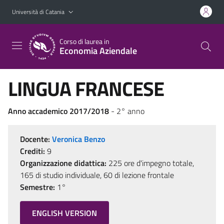
Vai al contenuto principale
Vai al menu di navigazione
Università di Catania
Corso di laurea in
Economia Aziendale
LINGUA FRANCESE
Anno accademico 2017/2018
- 2° anno
Docente:
Veronica Benzo
Crediti:
9
Organizzazione didattica:
225 ore d'impegno totale,
165 di studio individuale, 60 di lezione frontale
Semestre:
1°
ENGLISH VERSION