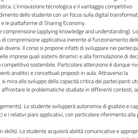
gistica. L’innovazione tecnologica e il vantaggio competitivo
imento dello studente con un focus sulla digital transformati
.0 e le piattaforme di Sharing Economy.
a e comprensione (applying knowledge and understanding). L
tà di comprensione applicativa inerente al funzionamento del
li diversi. Il corso si propone infatti di sviluppare nei partecip
delle imprese quali sistemi dinamici e alla formulazione di dec
 competitivo sostenibile. Particolare attenzione è dunque riv
enti analitici e concettuali proposti in aula. Attraverso la
si mira allo sviluppo della capacità critica dei partecipanti uti
d affrontare le problematiche studiate in differenti contesti, 
gements). Lo studente svilupperà autonomia di giudizio e cap
 e i relativi piani applicativi, con particolare riferimento alla
 skills). Lo studente acquisirà abilità comunicative e approp