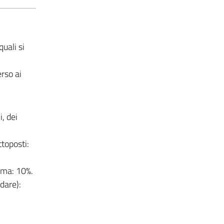
uali si
rso ai
, dei
toposti:
mma: 10%.
dare):