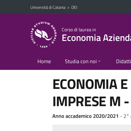
Vai al contenuto principale
Vai al menu di navigazione
Università di Catania
>
DEI
Corso di laurea in
Economia Aziend
Home
Studia con noi
Didatt
ECONOMIA E 
IMPRESE M -
Anno accademico 2020/2021
- 2°