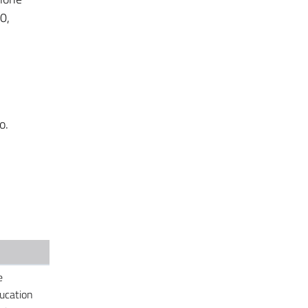
0,
o.
e
ucation