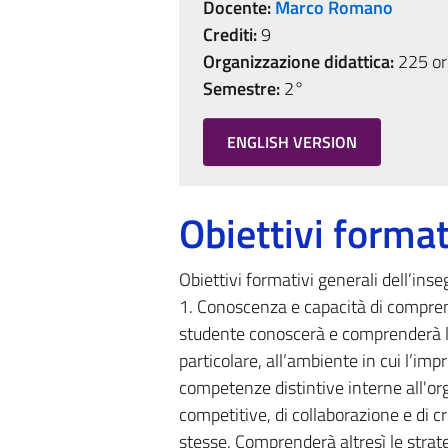
Docente:
Marco Romano
Crediti:
9
Organizzazione didattica:
225 ore
Semestre:
2°
ENGLISH VERSION
Obiettivi format
Obiettivi formativi generali dell’ins
1. Conoscenza e capacità di compren
studente conoscerà e comprenderà le 
particolare, all’ambiente in cui l’impr
competenze distintive interne all'org
competitive, di collaborazione e di c
stesse. Comprenderà altresì le strate