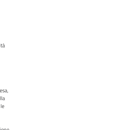
ità
esa,
lla
 le
zione