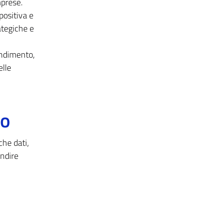
mprese.
positiva e
ategiche e
endimento,
elle
to
che dati,
ondire