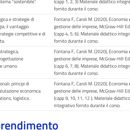
tema “sostenibile”.
(capp 1, 2, 3) Materiale didattico integr
fornito durante il corso.
ica e strategie di
Fontana F., Caroli M. (2020), Economia 
gia, il vantaggio
gestione delle imprese, McGraw-Hill Ed
trategie competitive e di
(capp 4, 5, 6); Materiale didattico integr
ta.
fornito durante il corso.
trategica,
Fontana F., Caroli M. (2020), Economia 
rogettazione
gestione delle imprese, McGraw-Hill Ed
ale umano.
(capp 6, 7, 8); Materiale didattico integr
fornito durante il corso.
ali: principi di
Fontana F., Caroli M. (2020), Economia 
valutazione economica
gestione delle imprese, McGraw-Hill Ed
tions; logistica.
(capp 9, 10, 11, 12 ); Materiale didattic
integrativo fornito durante il corso.
pprendimento