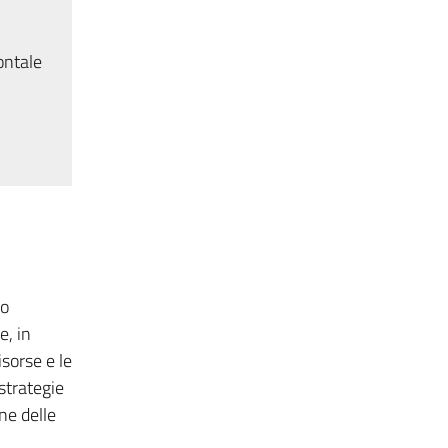
ontale
lo
e, in
isorse e le
strategie
ne delle