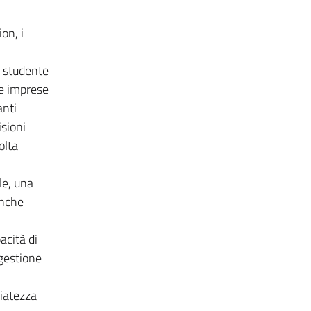
on, i
o studente
le imprese
anti
isioni
olta
le, una
anche
acità di
 gestione
riatezza