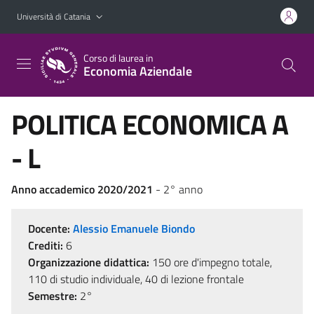
Vai al contenuto principale
Vai al menu di navigazione
Università di Catania
Corso di laurea in
Economia Aziendale
POLITICA ECONOMICA A
- L
Anno accademico 2020/2021
- 2° anno
Docente:
Alessio Emanuele Biondo
Crediti:
6
Organizzazione didattica:
150 ore d'impegno totale,
110 di studio individuale, 40 di lezione frontale
Semestre:
2°