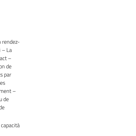
n rendez-
 – La
act –
ion de
s par
des
ement –
u de
de
e capacità