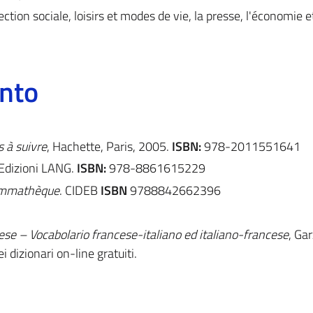
otection sociale, loisirs et modes de vie, la presse, l'économie e
ento
s à suivre
, Hachette, Paris, 2005.
ISBN:
978-2011551641
 Edizioni LANG.
ISBN:
978-8861615229
mmathèque
. CIDEB
ISBN
9788842662396
ese – Vocabolario francese-italiano ed italiano-francese
, Ga
ei dizionari on-line gratuiti.