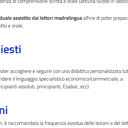
nza di comprensione scritta e orale (attività svolte in labor
iduale assistito dai lettori madrelingua
alfine di poter prepar
tto e orale.
iesti
poter accogliere e seguire con una didattica personalizzata tutt
ndere il linguaggio specialistico economico/commerciale, a
icipianti assoluti, principianti, Esabac, ecc)
ni
vi, è raccomandata la frequenza assidua delle lezioni e del let