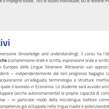
 d'impegno totale, 165 di studio individuale, 60 di lezione fr
ivi
ensione (knowledge and understanding): il corso ha l’obi
iche
(comprensione orale e scritta; espressione orale e scritta
Europeo delle Lingue Straniere. Attraverso vari approcci
studenti – indipendentemente dal loro pregresso bagaglio cu
cquisiranno un’adeguata terminologia e strutture morfosi
o quale il laureato in Economia. Lo studente sarà avviato an
sviluppare (anche autonomamente) le proprie capacità di co
ncese – in particolar modo della microlingua (settore com
 competenze già sviluppate nella lingua madre e potenziandol