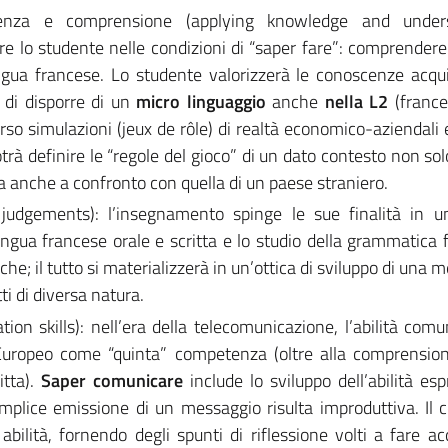
cenza e comprensione (applying knowledge and unders
e lo studente nelle condizioni di “saper fare”: comprendere
ngua francese. Lo studente valorizzerà le conoscenze acqui
à di disporre di un
micro linguaggio
anche
nella L2
(france
verso simulazioni (jeux de rôle) di realtà economico-aziendali 
rà definire le “regole del gioco” di un dato contesto non solo
a anche a confronto con quella di un paese straniero.
judgements): l’insegnamento spinge le sue finalità in u
lingua francese orale e scritta e lo studio della grammatica f
che; il tutto si materializzerà in un’ottica di sviluppo di una m
ti di diversa natura.
on skills): nell’era della telecomunicazione, l’abilità comu
uropeo come “quinta” competenza (oltre alla comprension
itta).
Saper comunicare
include lo sviluppo dell’abilità esp
mplice emissione di un messaggio risulta improduttiva. Il 
ilità, fornendo degli spunti di riflessione volti a fare ac