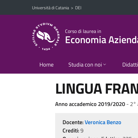
Vai al contenuto principale
Vai al menu di navigazione
Università di Catania
>
DEI
Corso di laurea in
Economia Aziend
Home
Studia con noi
Didatt
LINGUA FRA
Anno accademico 2019/2020
- 2°
Docente:
Veronica Benzo
Crediti:
9