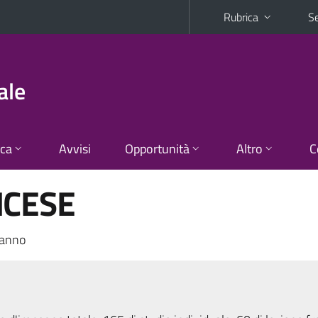
Rubrica
Se
ale
ica
Avvisi
Opportunità
Altro
C
NCESE
 anno