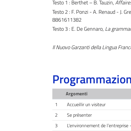
Testo 1 : Berthet – B. Tauzin,
Affaire
Testo 2 : F. Ponzi - A. Renaud - J. Gr
8861611382
Testo 3 : E. De Gennaro,
La grammair
Il Nuovo Garzanti della Lingua Franc
Programmazione
Argomenti
1
Accueillir un visiteur
2
Se présenter
3
L'environnement de l’entreprise - 