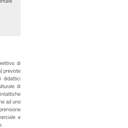
ontale
ettivo di
) previste
 didattici
lturale di
ntattiche
che ad uno
mprensione
merciale e
e.