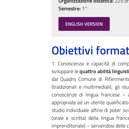
Organizzazione didattica:
225 ore
Semestre:
1°
ENGLISH VERSION
Obiettivi format
1. Conoscenza e capacità di compr
sviluppare le
quattro abilità
linguist
dal Quadro Comune di Riferimento 
(tradizionali e multimediali), gli 
conoscenze di lingua francese – a
appropriate ad un utente qualificat
studio individuale alfine di poter 
(orale e scritta) della lingua fra
imprenditoriale) – servendosi delle