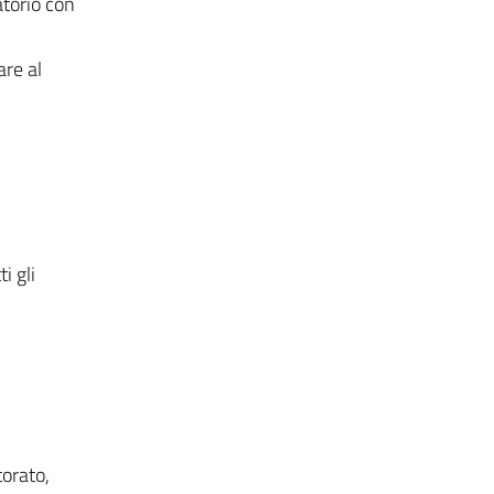
atorio con
are al
i gli
torato,