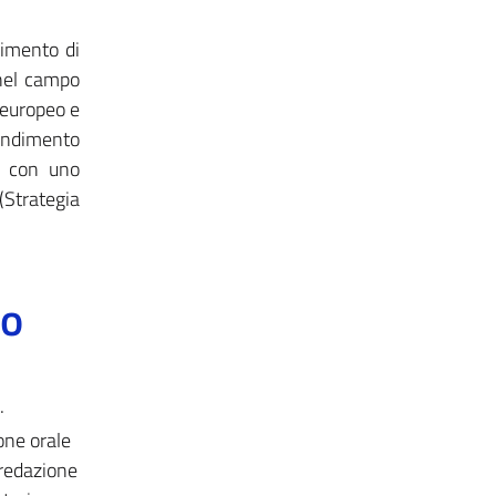
dimento di
 nel campo
 europeo e
endimento
, con uno
(Strategia
to
.
one orale
(redazione