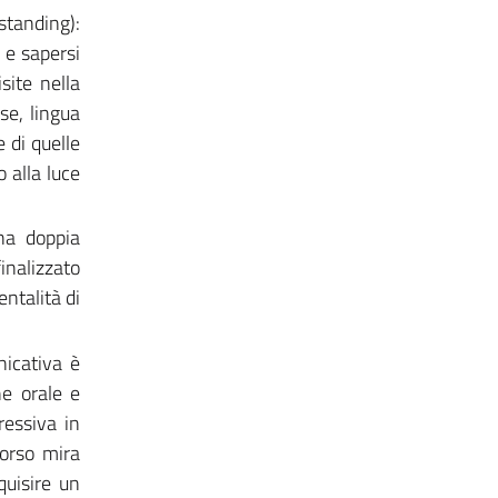
tanding):
 e sapersi
site nella
se, lingua
e di quelle
 alla luce
na doppia
inalizzato
entalità di
nicativa è
e orale e
ressiva in
corso mira
quisire un