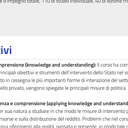
 d'impegno totale, 110 di studio individuale, 40 di lezione fr
ivi
omprensione (knowledge and understanding):
Il corso ha co
principali obiettivi e strumenti dell’intervento dello Stato nel 
 in rassegna le più importanti forme di interazione del sett
llo privato, vengono spiegate le principali misure di politica
cenza e comprensione (applying knowledge and understand
per sua natura a studiare in che modo le misure di intervento
 risorse e sulla distribuzione del reddito. Problemi che nel cor
nui riferimenti alla realtà, passata e presente, in modo tale 