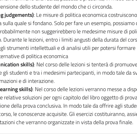
rensione dello studente del mondo che ci circonda.
ng judgements)
: Le misure di politica economica costruiscono 
a sulla quale si fondano. Solo per fare un esempio, possiamo 
probabilmente non suggerirebbero le medesime misure di poli
 Durante le lezioni, entro i limiti angusti della durata del cors
 gli strumenti intellettuali e di analisi utili per potersi formare
lternative di politica economica
ication skills)
: Nel corso delle lezioni si tenterà di promuove
 gli studenti e tra i medesimi partecipanti, in modo tale da s
rmazioni e di interazione.
arning skills)
: Nel corso delle lezioni verranno messe a disp
le relative soluzioni per ogni capitolo del libro oggetto di prov
ne della prova conclusiva. In modo tale da offrire agli stude
 corso, le conoscenze acquisite. Gli esercizi costituiranno, as
itazioni che verranno organizzate in vista della prova finale.