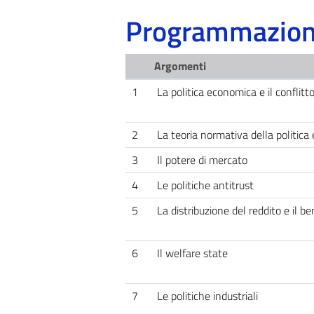
Programmazione
Argomenti
1
La politica economica e il conflitt
2
La teoria normativa della politic
3
Il potere di mercato
4
Le politiche antitrust
5
La distribuzione del reddito e il b
6
Il welfare state
7
Le politiche industriali