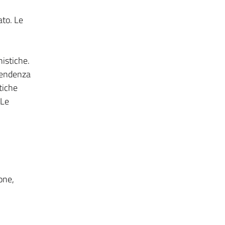
ato. Le
nistiche.
ipendenza
itiche
 Le
one,