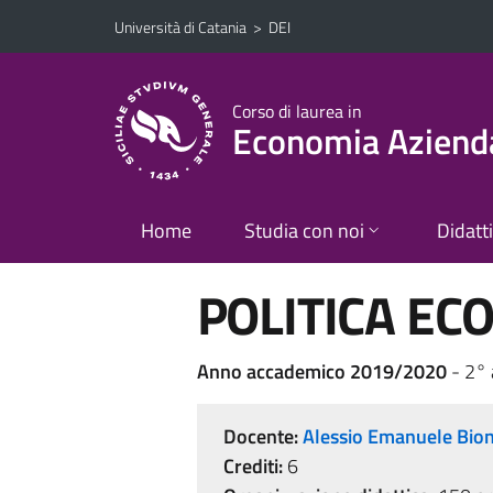
Vai al contenuto principale
Vai al menu di navigazione
Università di Catania
>
DEI
Corso di laurea in
Economia Aziend
Home
Studia con noi
Didatt
POLITICA ECO
Anno accademico 2019/2020
- 2°
Docente:
Alessio Emanuele Bio
Crediti:
6