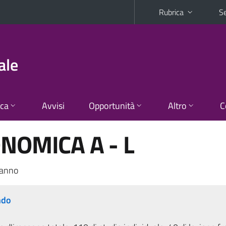
Rubrica
Se
ale
ica
Avvisi
Opportunità
Altro
C
NOMICA A - L
 anno
ndo