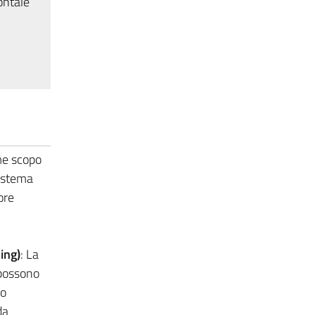
ontale
me scopo
sistema
ore
ing)
: La
 possono
so
da