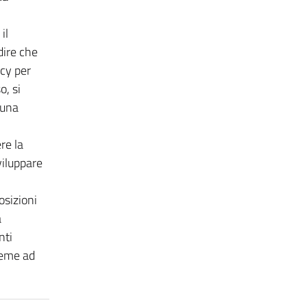
il
dire che
cy per
o, si
 una
re la
viluppare
osizioni
a
nti
sieme ad