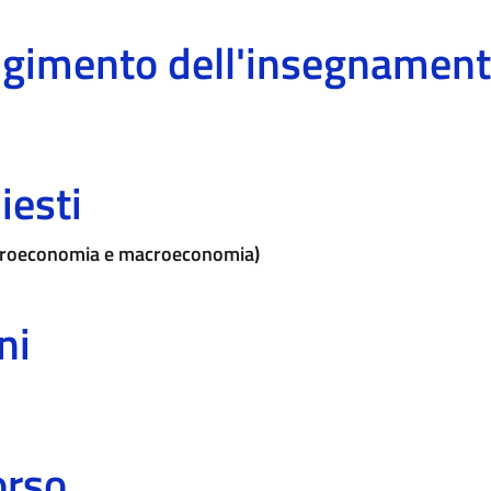
olgimento dell'insegnamen
iesti
microeconomia e macroeconomia)
ni
orso