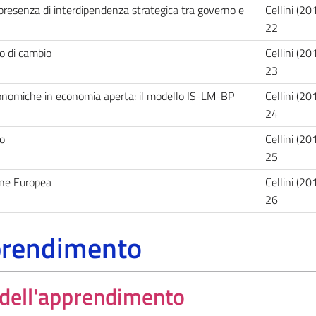
resenza di interdipendenza strategica tra governo e
Cellini (20
22
so di cambio
Cellini (20
23
economiche in economia aperta: il modello IS-LM-BP
Cellini (20
24
po
Cellini (20
25
one Europea
Cellini (20
26
pprendimento
a dell'apprendimento