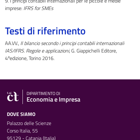
9. I principi contabili internazionali per le piccole e medie
imprese:
IFRS for SMEs
Testi di riferimento
AA.VV.,
Il bilancio secondo i principi contabili internazionali
IAS/IFRS. Regole e applicazioni
, G. Giappichelli Editore,
a
4
edizione, Torino 2016.
DIPARTIMENTO DI
Economia e Impresa
DOVE SIAMO
Palazzo delle Scienze
Corso Italia, 55
95129 - Catania (Italia)