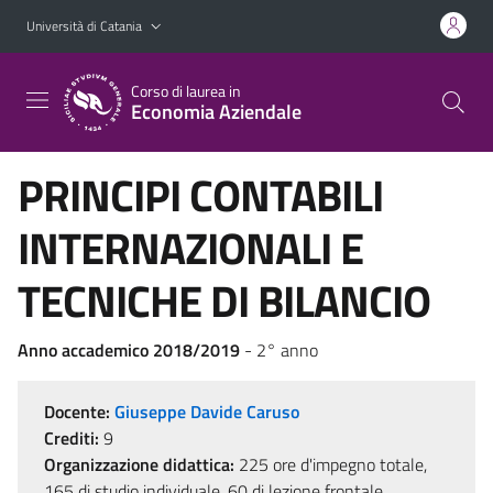
Vai al contenuto principale
Vai al menu di navigazione
Università di Catania
Corso di laurea in
Economia Aziendale
PRINCIPI CONTABILI
INTERNAZIONALI E
TECNICHE DI BILANCIO
Anno accademico 2018/2019
- 2° anno
Docente:
Giuseppe Davide Caruso
Crediti:
9
Organizzazione didattica:
225 ore d'impegno totale,
165 di studio individuale, 60 di lezione frontale