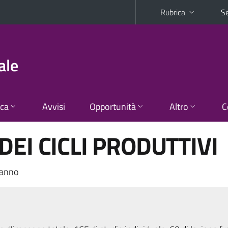
Rubrica
Se
ale
ica
Avvisi
Opportunità
Altro
C
DEI CICLI PRODUTTIVI
 anno