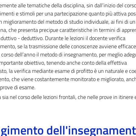
nte alle tematiche della disciplina, sin dall’inizio del cors
rimenti e stimoli per una partecipazione quanto più attiva pos
n miglioramento del metodo di studio individuale, ai fini di un
ina, che presenta precipue caratteristiche in termini di appr
ttivo - deduttivo. Durante le lezioni il docente verifica
ento, se la trasmissione delle conoscenze avviene efficac
orso dell’anno il metodo di insegnamento, per meglio adegu
mportante obiettivo, tenendo anche conto della effettiva
sto, la verifica mediante esame di profitto è un naturale e co
mento, che viene costantemente monitorato e migliorato, anc
 prove di esame.
 sia nel corso delle lezioni frontali, che nelle prove in itinere 
olgimento dell'insegnamen