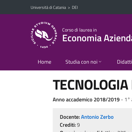
Vai al contenuto principale
Vai al menu di navigazione
Università di Catania
>
DEI
Corso di laurea in
Economia Aziend
Home
Studia con noi
Didatt
TECNOLOGIA 
Anno accademico 2018/2019
- 1°
Docente:
Antonio Zerbo
Crediti:
9