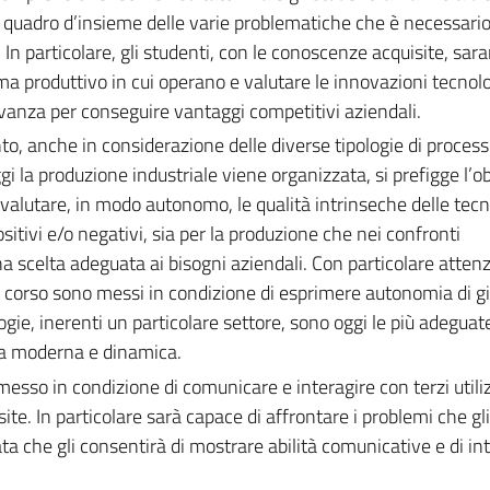
 quadro d’insieme delle varie problematiche che è necessari
 In particolare, gli studenti, con le conoscenze acquisite, sar
tema produttivo in cui operano e valutare le innovazioni tecnol
anza per conseguire vantaggi competitivi aziendali.
o, anche in considerazione delle diverse tipologie di process
gi la produzione industriale viene organizzata, si prefigge l’ob
 valutare, in modo autonomo, le qualità intrinseche delle tec
ositivi e/o negativi, sia per la produzione che nei confronti
a scelta adeguata ai bisogni aziendali. Con particolare attenz
 del corso sono messi in condizione di esprimere autonomia di gi
ogie, inerenti un particolare settore, sono oggi le più adeguat
da moderna e dinamica.
messo in condizione di comunicare e interagire con terzi utili
. In particolare sarà capace di affrontare i problemi che gli
a che gli consentirà di mostrare abilità comunicative e di in