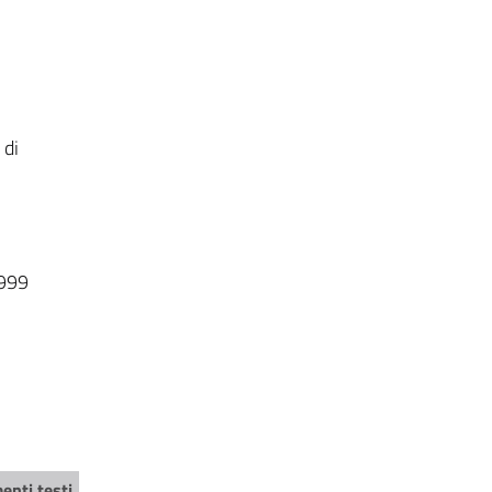
 di
1999
enti testi