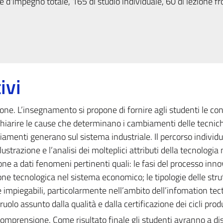
 d'impegno totale, 165 di studio individuale, 60 di lezione fr
ivi
ne. L’insegnamento si propone di fornire agli studenti le c
chiarire le cause che determinano i cambiamenti delle tecnich
biamenti generano sul sistema industriale. Il percorso individua
llustrazione e l’analisi dei molteplici attributi della tecnologia
 a dati fenomeni pertinenti quali: le fasi del processo innov
ne tecnologica nel sistema economico; le tipologie delle stru
ie impiegabili, particolarmente nell’ambito dell’infomation te
uolo assunto dalla qualità e dalla certificazione dei cicli produ
omprensione. Come risultato finale gli studenti avranno a di