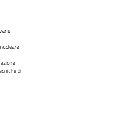
varie
 nucleare
,
icazione
tecniche di