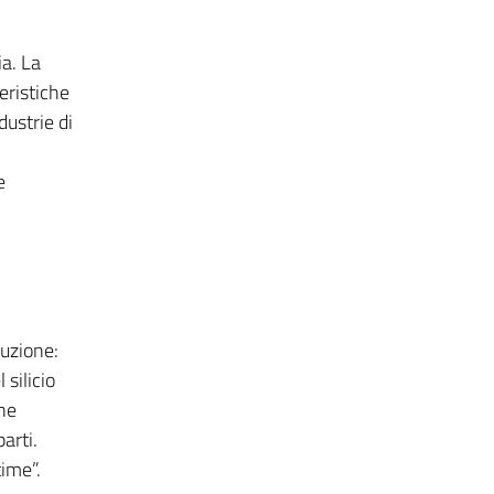
a. La
eristiche
dustrie di
e
luzione:
silicio
one
arti.
time”.