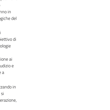
o
anno in
ogiche del
i
iettivo di
nologie
ione ai
udizio e
e a
zzando in
 si
terazione,