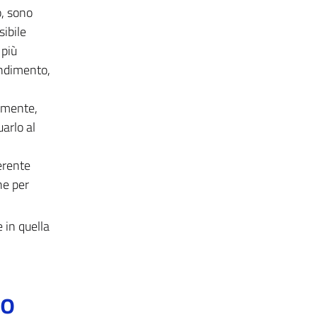
o, sono
sibile
 più
endimento,
emente,
arlo al
erente
he per
e in quella
to