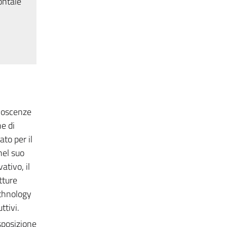
ontale
onoscenze
e di
to per il
 nel suo
ativo, il
tture
cthnology
ttivi.
sposizione