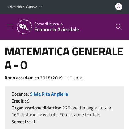
Vai al contenuto principale
Vai al menu di navigazione
Università di Catania
Corso di laurea in
Economia Aziendale
MATEMATICA GENERALE
A - O
Anno accademico 2018/2019
- 1° anno
Docente:
Silvia Rita Angilella
Crediti:
9
Organizzazione didattica:
225 ore d'impegno totale,
165 di studio individuale, 60 di lezione frontale
Semestre:
1°