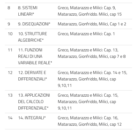
8
8. SISTEMI
Greco, Matarazzo e Milici: Cap. 9,
LINEARI*
Matarazzo, Gionfriddo. Milici, cap 15
9
9. DISEQUAZIONI*
Matarazzo, Gionfriddo, Milici, Cap 1 e 2
10
10. STRUTTURE
Greco, Matarazzo e Milici: Cap. 1
ALGEBRICHE*
11
11. FUNZIONI
Greco, Matarazzo e Milici: Cap. 13,
REALI DI UNA
Matarazzo, Gionfriddo, Milici, cap 7 e 8
VARIABILE REALE*
12
12. DERIVATE E
Greco, Matarazzo e Milici: Cap. 14 e 15,
DIFFERENZIALI*
Matarazzo, Gionfriddo, Milici, cap
9,10,11
13
13. APPLICAZIONI
Greco, Matarazzo e Milici: Cap. 15,
DEL CALCOLO
Matarazzo, Gionfriddo, Milici, cap
DIFFERENZIALE*
9,10,11
14
14. INTEGRALI*
Greco, Matarazzo e Milici: Cap. 16,
Matarazzo, Gionfriddo, Milici, cap 12