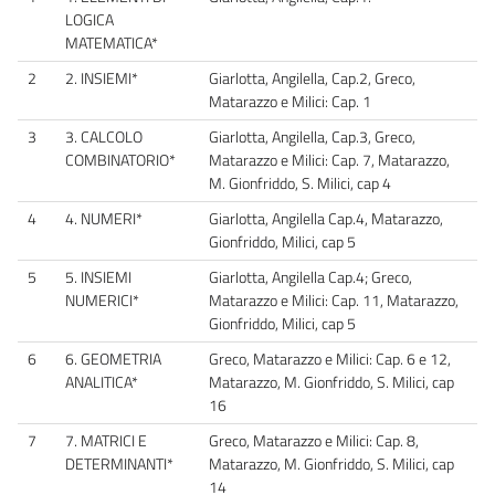
LOGICA
MATEMATICA*
2
2. INSIEMI*
Giarlotta, Angilella, Cap.2, Greco,
Matarazzo e Milici: Cap. 1
3
3. CALCOLO
Giarlotta, Angilella, Cap.3, Greco,
COMBINATORIO*
Matarazzo e Milici: Cap. 7, Matarazzo,
M. Gionfriddo, S. Milici, cap 4
4
4. NUMERI*
Giarlotta, Angilella Cap.4, Matarazzo,
Gionfriddo, Milici, cap 5
5
5. INSIEMI
Giarlotta, Angilella Cap.4; Greco,
NUMERICI*
Matarazzo e Milici: Cap. 11, Matarazzo,
Gionfriddo, Milici, cap 5
6
6. GEOMETRIA
Greco, Matarazzo e Milici: Cap. 6 e 12,
ANALITICA*
Matarazzo, M. Gionfriddo, S. Milici, cap
16
7
7. MATRICI E
Greco, Matarazzo e Milici: Cap. 8,
DETERMINANTI*
Matarazzo, M. Gionfriddo, S. Milici, cap
14