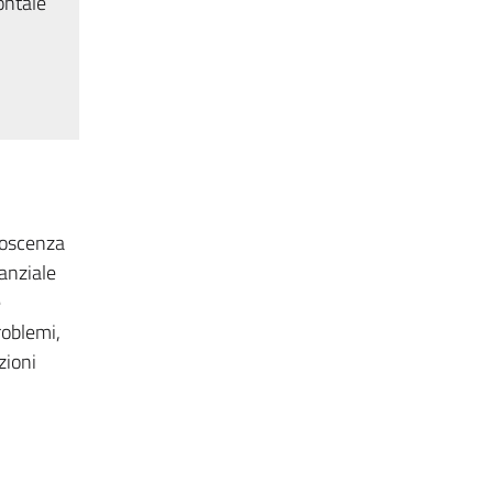
ontale
noscenza
tanziale
e
roblemi,
zioni