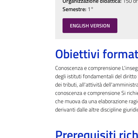
Organizzazione didattica:
150 ore
Semestre:
1°
ENGLISH VERSION
Obiettivi format
Conoscenza e comprensione L'insegn
degli istituti fondamentali del diritto
dei tributi, all'attività dell'amminist
conoscenza e comprensione Si richied
che muova da una elaborazione ragionat
derivanti dalle altre discipline giurid
Prerequisiti rich