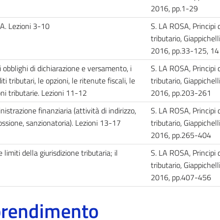
2016, pp.1-29
VA. Lezioni 3-10
S. LA ROSA, Principi di
tributario, Giappichelli
2016, pp.33-125, 1
gli obblighi di dichiarazione e versamento, i
S. LA ROSA, Principi di
ti tributari, le opzioni, le ritenute fiscali, le
tributario, Giappichelli
oni tributarie. Lezioni 11-12
2016, pp.203-261
trazione finanziaria (attività di indirizzo,
S. LA ROSA, Principi di
ossione, sanzionatoria). Lezioni 13-17
tributario, Giappichelli
2016, pp.265-404
limiti della giurisdizione tributaria; il
S. LA ROSA, Principi di
tributario, Giappichelli
2016, pp.407-456
pprendimento