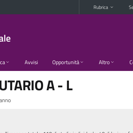
Rubrica
Se
ale
ica
Avvisi
Opportunità
Altro
C
UTARIO A - L
 anno