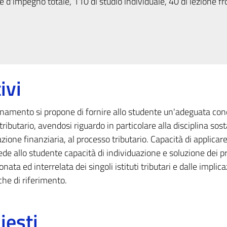
 d'impegno totale, 110 di studio individuale, 40 di lezione fr
ivi
amento si propone di fornire allo studente un'adeguata co
 tributario, avendosi riguardo in particolare alla disciplina sos
razione finanziaria, al processo tributario. Capacità di applicar
e allo studente capacità di individuazione e soluzione dei p
a ed interrelata dei singoli istituti tributari e dalle implica
iche di riferimento.
iesti