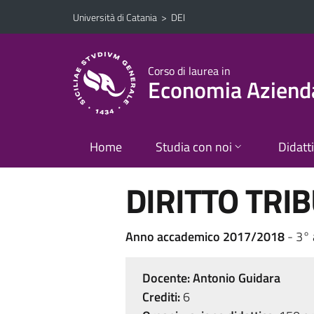
Vai al contenuto principale
Vai al menu di navigazione
Università di Catania
>
DEI
Corso di laurea in
Economia Aziend
Home
Studia con noi
Didatt
DIRITTO TRIB
Anno accademico 2017/2018
- 3°
Docente:
Antonio Guidara
Crediti:
6