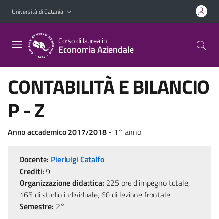
Vai al contenuto principale
Vai al menu di navigazione
Università di Catania
Corso di laurea in
Economia Aziendale
CONTABILITÀ E BILANCIO
P - Z
Anno accademico 2017/2018
- 1° anno
Docente:
Pierluigi Catalfo
Crediti:
9
Organizzazione didattica:
225 ore d'impegno totale,
165 di studio individuale, 60 di lezione frontale
Semestre:
2°