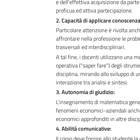
e dell'effettiva acquisizione da par
proficua ed attiva partecipazione.
2. Capacità di applicare conoscenz
Particolare attenzione è rivolta anche
affrontare nella professione le prob
trasversali ed interdisciplinari.
A tal fine, i docenti utilizzano una
operativa ("saper fare") degli strume
disciplina, mirando allo sviluppo di 
interazione tra analisi e sintesi.
3. Autonomia di giudizio:
L’insegnamento di matematica genera
fenomeni economici-aziendali anche so
economici approfonditi in altre disc
4. Abilità comunicative:
Il corso deve fornire allo studente l