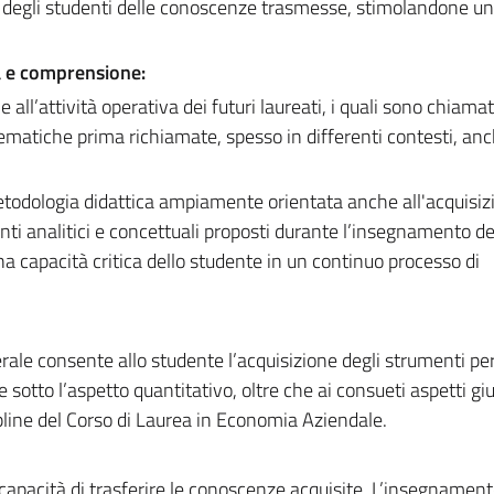
te degli studenti delle conoscenze trasmesse, stimolandone u
a e comprensione:
 all’attività operativa dei futuri laureati, i quali sono chiamat
lematiche prima richiamate, spesso in differenti contesti, an
 metodologia didattica ampiamente orientata anche all'acquisiz
nti analitici e concettuali proposti durante l’insegnamento de
una capacità critica dello studente in un continuo processo di
le consente allo studente l’acquisizione degli strumenti per
tto l’aspetto quantitativo, oltre che ai consueti aspetti giur
ipline del Corso di Laurea in Economia Aziendale.
a capacità di trasferire le conoscenze acquisite. L’insegnament