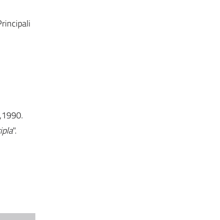
rincipali
a,1990.
ipla
".