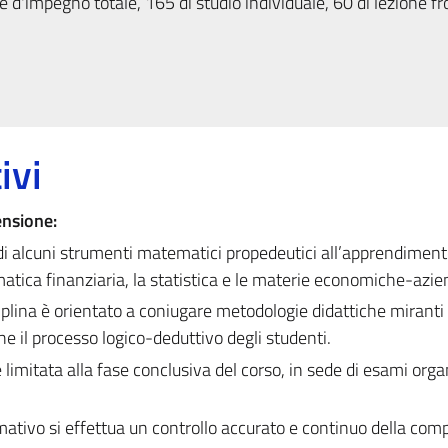
 d'impegno totale, 165 di studio individuale, 60 di lezione fr
ivi
ensione:
e di alcuni strumenti matematici propedeutici all’apprendiment
atica finanziaria, la statistica e le materie economiche-azien
ciplina è orientato a coniugare metodologie didattiche miranti
he il processo logico-deduttivo degli studenti.
limitata alla fase conclusiva del corso, in sede di esami orga
rmativo si effettua un controllo accurato e continuo della co