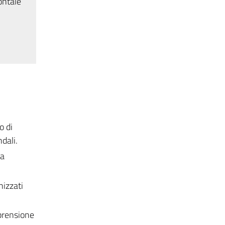
ontale
o di
dali.
 a
nizzati
mprensione