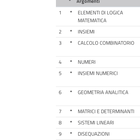
*
Argomenti
1
*
ELEMENTI DI LOGICA
MATEMATICA
2
*
INSIEMI
3
*
CALCOLO COMBINATORIO
4
*
NUMERI
5
*
INSIEMI NUMERICI
6
*
GEOMETRIA ANALITICA
7
*
MATRICI E DETERMINANTI
8
*
SISTEMI LINEARI
9
*
DISEQUAZIONI