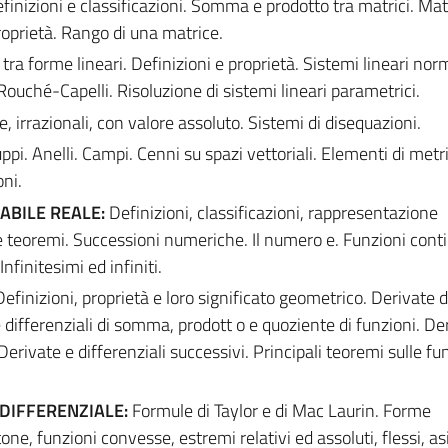
finizioni e classificazioni. Somma e prodotto tra matrici. Mat
oprietà. Rango di una matrice.
a forme lineari. Definizioni e proprietà. Sistemi lineari norm
uché-Capelli. Risoluzione di sistemi lineari parametrici.
te, irrazionali, con valore assoluto. Sistemi di disequazioni.
ppi. Anelli. Campi. Cenni su spazi vettoriali. Elementi di metr
oni.
IABILE REALE:
Definizioni, classificazioni, rappresentazione
 e teoremi. Successioni numeriche. Il numero e. Funzioni cont
finitesimi ed infiniti.
efinizioni, proprietà e loro significato geometrico. Derivate d
 differenziali di somma, prodott o e quoziente di funzioni. Der
rivate e differenziali successivi. Principali teoremi sulle fu
 DIFFERENZIALE:
Formule di Taylor e di Mac Laurin. Forme
e, funzioni convesse, estremi relativi ed assoluti, flessi, asi