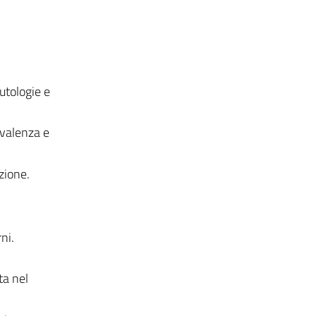
utologie e
ivalenza e
zione.
ni.
ta nel