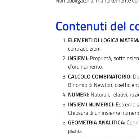
Non obbligatoria, ma fortemente con
Contenuti del c
ELEMENTI DI LOGICA MATEM
contraddizioni.
INSIEMI:
Proprietà, sottoinsiem
d’ordinamento.
CALCOLO COMBINATORIO:
Dis
Binomio di Newton, coefficienti
NUMERI:
Naturali, relativi, ra
INSIEMI NUMERICI:
Estremo sup
Chiusura di un insieme numeri
GEOMETRIA ANALITICA:
Cenni 
piano.