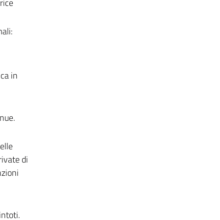
rice
ali:
ica in
inue.
elle
ivate di
nzioni
ntoti.