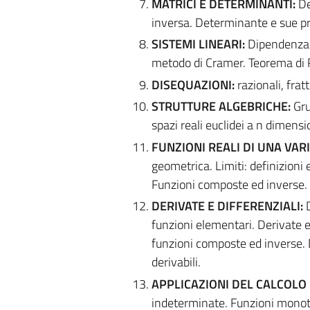
MATRICI E DETERMINANTI:
De
inversa. Determinante e sue pr
SISTEMI LINEARI:
Dipendenza tr
metodo di Cramer. Teorema di Ro
DISEQUAZIONI:
razionali, frat
STRUTTURE ALGEBRICHE:
Gru
spazi reali euclidei a n dimensi
FUNZIONI REALI DI UNA VAR
geometrica. Limiti: definizioni
Funzioni composte ed inverse. In
DERIVATE E DIFFERENZIALI:
D
funzioni elementari. Derivate e
funzioni composte ed inverse. De
derivabili.
APPLICAZIONI DEL CALCOLO
indeterminate. Funzioni monoton