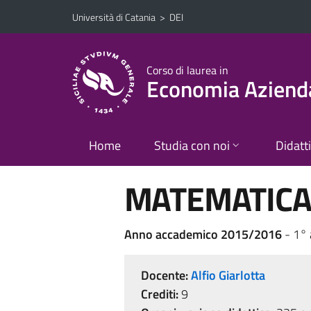
Vai al contenuto principale
Vai al menu di navigazione
Università di Catania
>
DEI
Corso di laurea in
Economia Aziend
Home
Studia con noi
Didatt
MATEMATICA 
Anno accademico 2015/2016
- 1°
Docente:
Alfio Giarlotta
Crediti:
9