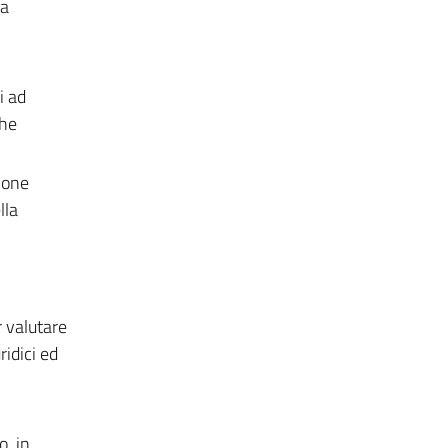
na
i ad
che
ione
lla
 valutare
idici ed
o, in