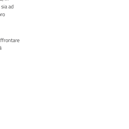
 sia ad
oro
affrontare
i