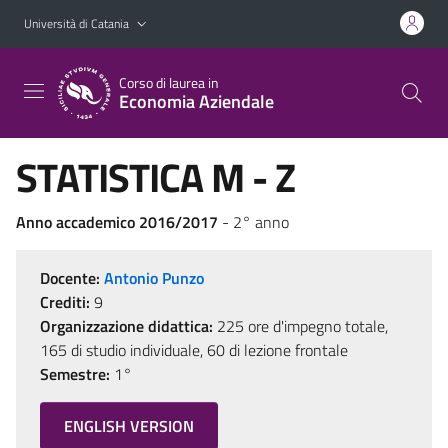
Vai al contenuto principale
Vai al menu di navigazione
Università di Catania
Corso di laurea in
Economia Aziendale
STATISTICA M - Z
Anno accademico 2016/2017
- 2° anno
Docente:
Antonio Punzo
Crediti:
9
Organizzazione didattica:
225 ore d'impegno totale,
165 di studio individuale, 60 di lezione frontale
Semestre:
1°
ENGLISH VERSION