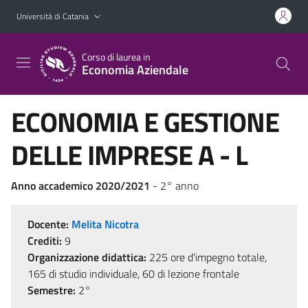
Vai al contenuto principale
Vai al menu di navigazione
Università di Catania
Corso di laurea in
Economia Aziendale
ECONOMIA E GESTIONE
DELLE IMPRESE A - L
Anno accademico 2020/2021
- 2° anno
Docente:
Melita Nicotra
Crediti:
9
Organizzazione didattica:
225 ore d'impegno totale,
165 di studio individuale, 60 di lezione frontale
Semestre:
2°