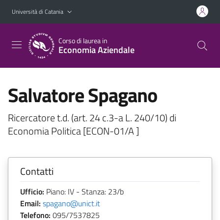
Vai al contenuto principale
Vai al menu di navigazione
Università di Catania
Corso di laurea in
Economia Aziendale
Salvatore Spagano
Ricercatore t.d. (art. 24 c.3-a L. 240/10) di
Economia Politica [ECON-01/A ]
Contatti
Ufficio:
Piano: IV - Stanza: 23/b
Email:
spagano@unict.it
Telefono:
095/7537825