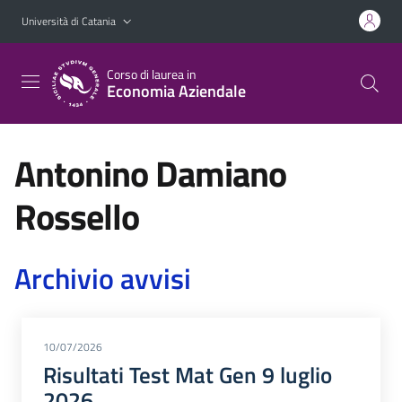
Vai al contenuto principale
Vai al menu di navigazione
Università di Catania
Corso di laurea in
Economia Aziendale
Antonino Damiano
Rossello
Archivio avvisi
10/07/2026
Risultati Test Mat Gen 9 luglio
2026