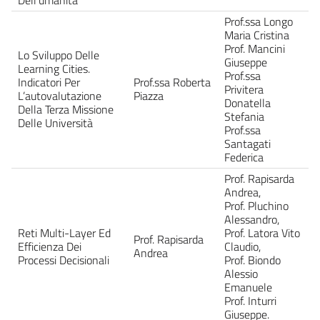
Prof.ssa Longo
Maria Cristina
Prof. Mancini
Lo Sviluppo Delle
Giuseppe
Learning Cities.
Prof.ssa
Indicatori Per
Prof.ssa Roberta
Privitera
L’autovalutazione
Piazza
Donatella
Della Terza Missione
Stefania
Delle Università
Prof.ssa
Santagati
Federica
Prof. Rapisarda
Andrea,
Prof. Pluchino
Alessandro,
Reti Multi-Layer Ed
Prof. Latora Vito
Prof. Rapisarda
Efficienza Dei
Claudio,
Andrea
Processi Decisionali
Prof. Biondo
Alessio
Emanuele
Prof. Inturri
Giuseppe.