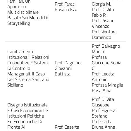
Familiari. Un
Prof. Faraci
Giorgia M.
Approccio
Rosario F.A.
Prof. Di Vita
Multidisciplinare
Fabio P.
Basato Sui Metodi Di
Prof. Pisano
Storytelling
Vincenzo
Prof. Ventura
Domenico
Prof. Galvagno
Cambiamenti
Marco
Istituzionali, Relazioni
Prof.ssa
Coopetitive E Sistemi
Prof. Dagnino
Giaccone Sonia
Di Controllo
Giovanni
C.
Manageriali. Il Caso
Battista
Prof. Leotta
Del Sistema Sanitario
Antonio
Siciliano
Prof.ssa Miraglia
Rosa Alba
Prof. Di Vita
Disegno Istituzionale
Giuseppe
E Crisi Economica: Le
Prof. Figuera
Istituzioni Politiche
Stefano
Ed Economiche Di
Prof.ssa La
Fronte Al
Prof. Caserta
Bruna Anna