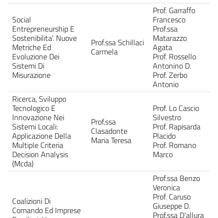
Prof. Garraffo
Social
Francesco
Entrepreneurship E
Prof.ssa
Sostenibilita'. Nuove
Matarazzo
Prof.ssa Schillaci
Metriche Ed
Agata
Carmela
Evoluzione Dei
Prof. Rossello
Sistemi Di
Antonino D.
Misurazione
Prof. Zerbo
Antonio
Ricerca, Sviluppo
Tecnologico E
Prof. Lo Cascio
Innovazione Nei
Silvestro
Prof.ssa
Sistemi Locali:
Prof. Rapisarda
Clasadonte
Applicazione Della
Placido
Maria Teresa
Multiple Criteria
Prof. Romano
Decision Analysis
Marco
(Mcda)
Prof.ssa Benzo
Veronica
Prof. Caruso
Coalizioni Di
Giuseppe D.
Comando Ed Imprese
Prof.ssa D'allura