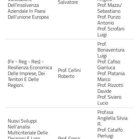
Salvatore
Dell'insolvenza
Prof. Mazzu'
Aziendale In Paesi
Sebastiano
Dell'unione Europea
Prof. Punzo
Antonio
Prof. Scrofani
Luigi
Prof.
Bonaventura
Luigi
(Fir - Reg - Res) -
Prof. Cafiso
Resilienza Economica
Gianluca
Prof. Cellini
Delle Imprese, Dei
Prof. Platania
Roberto
Territori E Delle
Marco
Regioni.
Prof. Rizzotti
Davide
Prof. Siviero
Lucio
Prof.ssa
Angilella Silvia
Nuovi Sviluppi
R.
Nell'analisi
Prof. Catalfo
Multicriteriale Delle
Pierluigi
Decisioni E Loro
Prof. Greco