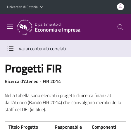
Vai al contenuto principale
Vai al menu di navigazione
Università di Catania
Dipartimento di
Economia e Impresa
Vai ai contenuti correlati
Progetti FIR
Ricerca d'Ateneo - FIR 2014
Nella tabella sono elencati i progetti di ricerca finanziati
dall'Ateneo (Bando FIR 2014) che coinvolgono membri dello
staff del DEI (in blue).
Titolo Progetto
Responsabile
Componenti