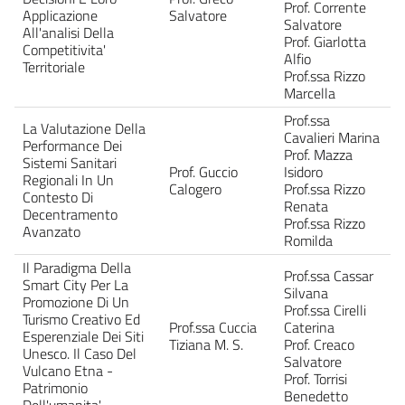
Prof. Corrente
Applicazione
Salvatore
Salvatore
All'analisi Della
Prof. Giarlotta
Competitivita'
Alfio
Territoriale
Prof.ssa Rizzo
Marcella
Prof.ssa
La Valutazione Della
Cavalieri Marina
Performance Dei
Prof. Mazza
Sistemi Sanitari
Prof. Guccio
Isidoro
Regionali In Un
Calogero
Prof.ssa Rizzo
Contesto Di
Renata
Decentramento
Prof.ssa Rizzo
Avanzato
Romilda
Il Paradigma Della
Prof.ssa Cassar
Smart City Per La
Silvana
Promozione Di Un
Prof.ssa Cirelli
Turismo Creativo Ed
Prof.ssa Cuccia
Caterina
Esperenziale Dei Siti
Tiziana M. S.
Prof. Creaco
Unesco. Il Caso Del
Salvatore
Vulcano Etna -
Prof. Torrisi
Patrimonio
Benedetto
Dell'umanita'