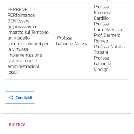
Prof.ssa
PERBENE.IT -
Eleonora
PERformance,
Cardillo
BENEssere
Prof.ssa
organizzativo e
Carmela Rizza
Impatto sul Territorio:
Prof. Carmelo
un modello
Prof.ssa
Romeo
(interdisciplinare) per
Gabriella Nicosia
Prof.ssa Natalia
la virtuosa
Trapani
implementazione
Prof.ssa
sistemica nelle
Gabriella
amministrazioni
Vindigni
locali.
Condividi
RICERCA