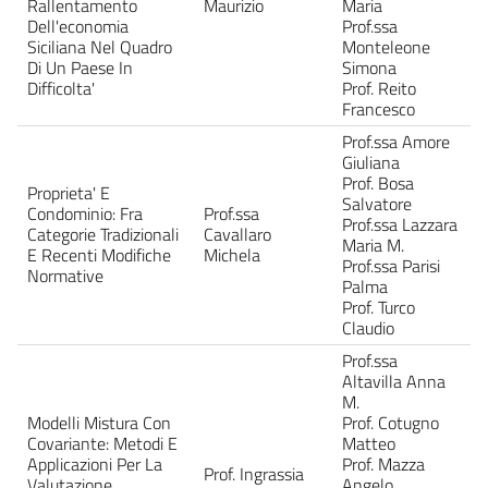
Rallentamento
Maurizio
Maria
Dell'economia
Prof.ssa
Siciliana Nel Quadro
Monteleone
Di Un Paese In
Simona
Difficolta'
Prof. Reito
Francesco
Prof.ssa Amore
Giuliana
Prof. Bosa
Proprieta' E
Salvatore
Condominio: Fra
Prof.ssa
Prof.ssa Lazzara
Categorie Tradizionali
Cavallaro
Maria M.
E Recenti Modifiche
Michela
Prof.ssa Parisi
Normative
Palma
Prof. Turco
Claudio
Prof.ssa
Altavilla Anna
M.
Modelli Mistura Con
Prof. Cotugno
Covariante: Metodi E
Matteo
Applicazioni Per La
Prof. Mazza
Prof. Ingrassia
Valutazione
Angelo