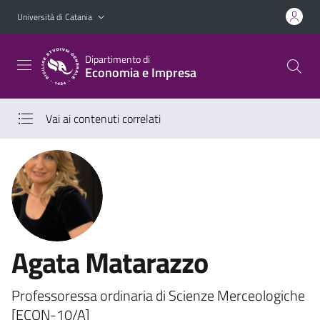
Vai al contenuto principale
Vai al menu di navigazione
Università di Catania
Dipartimento di
Economia e Impresa
Vai ai contenuti correlati
Agata Matarazzo
Professoressa ordinaria di Scienze Merceologiche
[ECON-10/A]