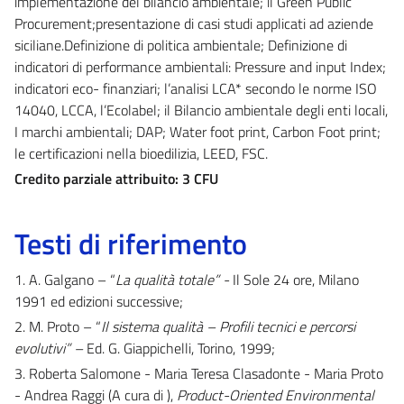
implementazione del bilancio ambientale; il Green Public
Procurement;presentazione di casi studi applicati ad aziende
siciliane.Definizione di politica ambientale; Definizione di
indicatori di performance ambientali: Pressure and input Index;
indicatori eco- finanziari; l’analisi LCA* secondo le norme ISO
14040, LCCA, l’Ecolabel; il Bilancio ambientale degli enti locali,
I marchi ambientali; DAP; Water foot print, Carbon Foot print;
le certificazioni nella bioedilizia, LEED, FSC.
Credito parziale attribuito: 3 CFU
Testi di riferimento
1. A. Galgano – “
La qualità totale” -
Il Sole 24 ore, Milano
1991 ed edizioni successive;
2. M. Proto – “
Il sistema qualità – Profili tecnici e percorsi
evolutivi” –
Ed. G. Giappichelli, Torino, 1999;
3. Roberta Salomone - Maria Teresa Clasadonte - Maria Proto
- Andrea Raggi (A cura di ),
Product-Oriented Environmental