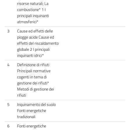
risorse naturali; La
combustione* 1 I
principali inquinanti
atmosferici*
3
Cause ed effetti delle
piogge acide Cause ed
effetti del riscaldamento
globale 2 I principali
inquinanti idrici*
4
Definizione di rifiuti
Principali normative
cogenti in tema di
gestione dei rifiuti*
Metodi di gestione dei
rifiuti
5
Inquinamento del suolo
Fonti energetiche
tradizionali
6
Fonti energetiche