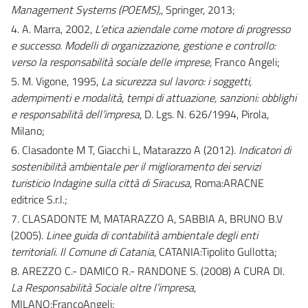
Management Systems (POEMS),
, Springer, 2013;
4. A. Marra, 2002,
L’etica aziendale come motore di progresso
e successo. Modelli di organizzazione, gestione e controllo:
verso la responsabilità sociale delle imprese
, Franco Angeli;
5. M. Vigone, 1995,
La sicurezza sul lavoro: i soggetti,
adempimenti e modalità, tempi di attuazione, sanzioni: obblighi
e responsabilità dell’impresa
, D. Lgs. N. 626/1994, Pirola,
Milano;
6. Clasadonte M T, Giacchi L, Matarazzo A (2012).
Indicatori di
sostenibilità ambientale per il miglioramento dei servizi
turisticio Indagine sulla città di Siracusa
, Roma:ARACNE
editrice S.r.l.;
7. CLASADONTE M, MATARAZZO A, SABBIA A, BRUNO B.V
(2005).
Linee guida di contabilità ambientale degli enti
territoriali. Il Comune di Catania
, CATANIA:Tipolito Gullotta;
8. AREZZO C.- DAMICO R.- RANDONE S. (2008) A CURA DI.
La Responsabilità Sociale oltre l’impresa
,
MILANO:FrancoAngeli;