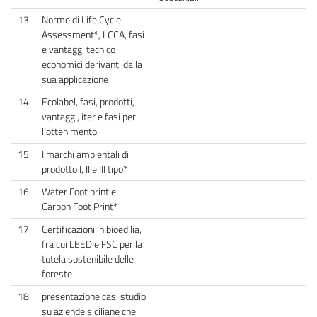
13
Norme di Life Cycle
Assessment*, LCCA, fasi
e vantaggi tecnico
economici derivanti dalla
sua applicazione
14
Ecolabel, fasi, prodotti,
vantaggi, iter e fasi per
l’ottenimento
15
I marchi ambientali di
prodotto I, II e III tipo*
16
Water Foot print e
Carbon Foot Print*
17
Certificazioni in bioedilia,
fra cui LEED e FSC per la
tutela sostenibile delle
foreste
18
presentazione casi studio
su aziende siciliane che