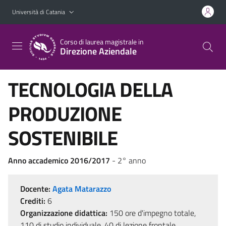
Vai al contenuto principale
Vai al menu di navigazione
Università di Catania
Corso di laurea magistrale in
Direzione Aziendale
TECNOLOGIA DELLA
PRODUZIONE
SOSTENIBILE
Anno accademico 2016/2017
- 2° anno
Docente:
Agata Matarazzo
Crediti:
6
Organizzazione didattica:
150 ore d'impegno totale,
110 di studio individuale, 40 di lezione frontale