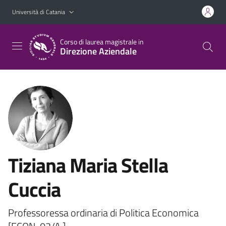
Vai al contenuto principale
Vai al menu di navigazione
Università di Catania
Corso di laurea magistrale in
Direzione Aziendale
Tiziana Maria Stella
Cuccia
Professoressa ordinaria di Politica Economica