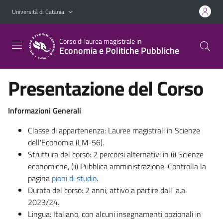
Vai al contenuto principale
Vai al menu di navigazione
Università di Catania
Corso di laurea magistrale in
Economia e Politiche Pubbliche
Presentazione del Corso
Informazioni Generali
Classe di appartenenza: Lauree magistrali in Scienze
dell'Economia (LM-56).
Struttura del corso: 2 percorsi alternativi in (i) Scienze
economiche, (ii) Pubblica amministrazione. Controlla la
pagina
piani di studio
.
Durata del corso: 2 anni, attivo a partire dall' a.a.
2023/24.
Lingua: Italiano, con alcuni insegnamenti opzionali in