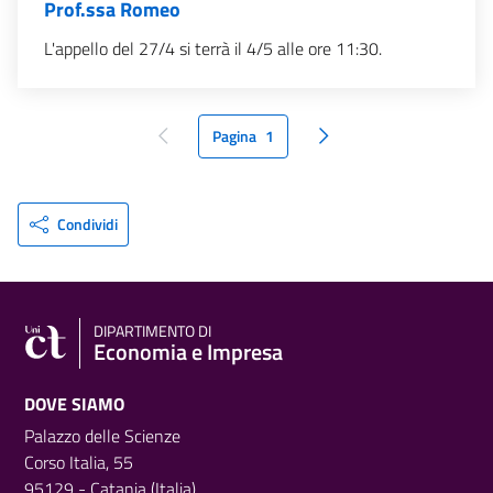
Prof.ssa Romeo
L'appello del 27/4 si terrà il 4/5 alle ore 11:30.
Pagina
1
pagina precedente
pagina seguente
Condividi
DIPARTIMENTO DI
Economia e Impresa
DOVE SIAMO
Palazzo delle Scienze
Corso Italia, 55
95129 - Catania (Italia)