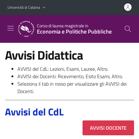
Vai al contenuto principale
Vai al menu di navigazione
Università di Catania
Corso di laurea magistrale in
Economia e Politiche Pubbliche
Avvisi Didattica
AVVISI del CdL: Lezioni, Esami, Lauree, Altro.
AVVISI dei Docenti: Ricevimento, Esito Esami, Altro.
Seleziona il tab in rosso per visualizzare gli AVVISI dei
Docenti.
Avvisi del CdL
AVVISI DOCENTE