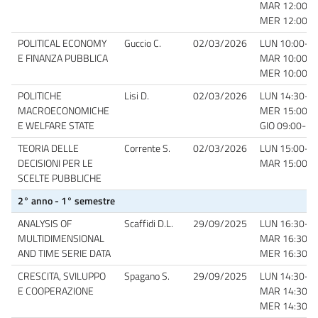
MAR 12:00-14
MER 12:00-14
POLITICAL ECONOMY
Guccio C.
02/03/2026
LUN 10:00-12:
E FINANZA PUBBLICA
MAR 10:00-12
MER 10:00-12
POLITICHE
Lisi D.
02/03/2026
LUN 14:30-16:
MACROECONOMICHE
MER 15:00-17
E WELFARE STATE
GIO 09:00-11:
TEORIA DELLE
Corrente S.
02/03/2026
LUN 15:00-17:
DECISIONI PER LE
MAR 15:00-1
SCELTE PUBBLICHE
2° anno - 1° semestre
ANALYSIS OF
Scaffidi D.L.
29/09/2025
LUN 16:30-1
MULTIDIMENSIONAL
MAR 16:30-18
AND TIME SERIE DATA
MER 16:30-18
CRESCITA, SVILUPPO
Spagano S.
29/09/2025
LUN 14:30-1
E COOPERAZIONE
MAR 14:30-1
MER 14:30-1