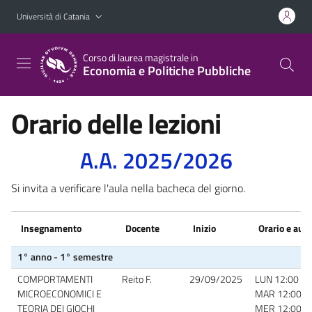
Vai al contenuto principale
Vai al menu di navigazione
Università di Catania
Corso di laurea magistrale in
Economia e Politiche Pubbliche
Orario delle lezioni
A.A. 2025/2026
Si invita a verificare l'aula nella bacheca del giorno.
Insegnamento
Docente
Inizio
Orario e aula
1° anno - 1° semestre
COMPORTAMENTI
Reito F.
29/09/2025
LUN 12:00 - 
MICROECONOMICI E
MAR 12:00-14
TEORIA DEI GIOCHI
MER 12:00-14