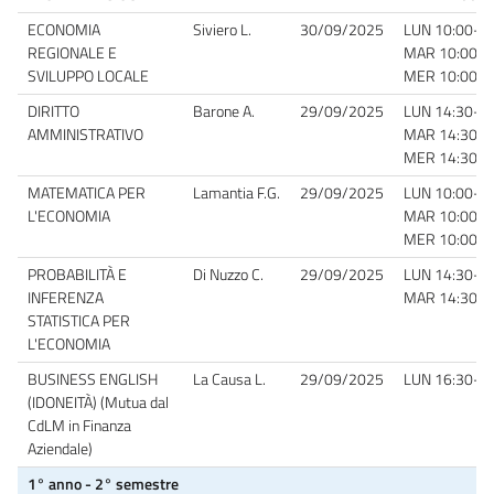
ECONOMIA
Siviero L.
30/09/2025
LUN 10:00-1
REGIONALE E
MAR 10:00-1
SVILUPPO LOCALE
MER 10:00-1
DIRITTO
Barone A.
29/09/2025
LUN 1
4:30-16
AMMINISTRATIVO
MAR
1
4:30-1
MER
1
4:30-1
MATEMATICA PER
Lamantia F.G.
29/09/2025
LUN 10:00-1
L'ECONOMIA
MAR 10:00-12
MER 10:00-12
PROBABILITÀ E
Di Nuzzo C.
29/09/2025
LUN 14:30-16:
INFERENZA
MAR 14:30-16
STATISTICA PER
L'ECONOMIA
BUSINESS ENGLISH
La Causa L.
29/09/2025
LUN 16:30-18:
(IDONEITÀ) (Mutua dal
CdLM in Finanza
Aziendale)
1° anno - 2° semestre