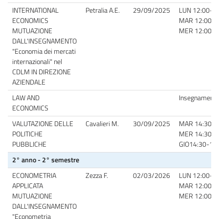
INTERNATIONAL
Petralia A.E.
29/09/2025
LUN 12:00-14:
ECONOMICS
MAR 12:00-14
MUTUAZIONE
MER 12:00-14
DALL'INSEGNAMENTO
"Economia dei mercati
internazionali" nel
CDLM IN DIREZIONE
AZIENDALE
LAW AND
Insegnamento 
ECONOMICS
VALUTAZIONE DELLE
Cavalieri M.
30/09/2025
MAR 14:30-16
POLITICHE
MER 14:30-16
PUBBLICHE
GIO14:30-16:3
2° anno - 2° semestre
ECONOMETRIA
Zezza F.
02/03/2026
LUN 12:00-14:
APPLICATA
MAR 12:00-14
MUTUAZIONE
MER 12:00-14
DALL'INSEGNAMENTO
"Econometria