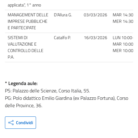
applicata", 1° anno
MANAGEMENT DELLE
D'Allura G.
03/03/2026
MAR 14:30-16
IMPRESE PUBBLICHE
MER 14:30-16
E PARTECIPATE
SISTEMI DI
Catalfo P.
16/03/2026
LUN 10:00-12:
VALUTAZIONE E
MAR 10:00-12
CONTROLLO DELLE
MER 10:00-12
P.A.
* Legenda aule:
PS: Palazzo delle Scienze, Corso Italia, 55.
PG: Polo didattico Emilio Giardina (ex Palazzo Fortuna), Corso
delle Province, 36.
Condividi