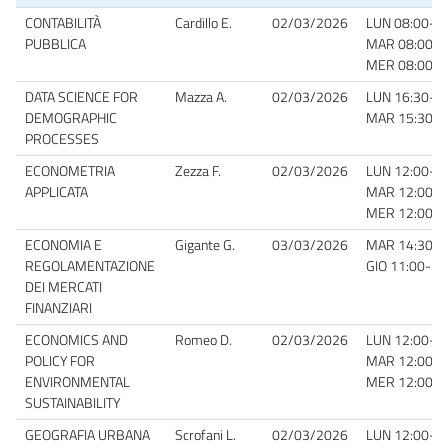
CONTABILITÀ
Cardillo E.
02/03/2026
LUN 08:00-10:
PUBBLICA
MAR 08:00-10
MER 08:00-10
DATA SCIENCE FOR
Mazza A.
02/03/2026
LUN 16:30-18:
DEMOGRAPHIC
MAR 15:30-17
PROCESSES
ECONOMETRIA
Zezza F.
02/03/2026
LUN 12:00-14:
APPLICATA
MAR 12:00-14
MER 12:00-14
ECONOMIA E
Gigante G.
03/03/2026
MAR 14:30-16
REGOLAMENTAZIONE
GIO 11:00-13:
DEI MERCATI
FINANZIARI
ECONOMICS AND
Romeo D.
02/03/2026
LUN 12:00-14:
POLICY FOR
MAR 12:00-14
ENVIRONMENTAL
MER 12:00-14
SUSTAINABILITY
GEOGRAFIA URBANA
Scrofani L.
02/03/2026
LUN 12:00-14: