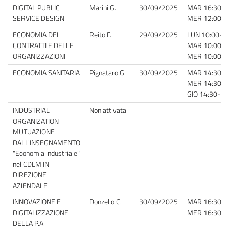
DIGITAL PUBLIC
Marini G.
30/09/2025
MAR 16:30-1
SERVICE DESIGN
MER 12:00-1
ECONOMIA DEI
Reito F.
29/09/2025
LUN 10:00-12:
CONTRATTI E DELLE
MAR
10:00-1
ORGANIZZAZIONI
MER
10:00-1
ECONOMIA SANITARIA
Pignataro G.
30/09/2025
MAR 14:30-1
MER
14:30-1
GIO
14:30-16
INDUSTRIAL
Non attivata
ORGANIZATION
MUTUAZIONE
DALL'INSEGNAMENTO
"Economia industriale"
nel CDLM IN
DIREZIONE
AZIENDALE
INNOVAZIONE E
Donzello C.
30/09/2025
MAR 16:30-18
DIGITALIZZAZIONE
MER 16:30-18
DELLA P.A.