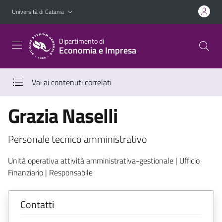
Vai al contenuto principale
Vai al menu di navigazione
Università di Catania
Dipartimento di
Economia e Impresa
Vai ai contenuti correlati
Grazia Naselli
Personale tecnico amministrativo
Unità operativa attività amministrativa-gestionale | Ufficio
Finanziario | Responsabile
Contatti