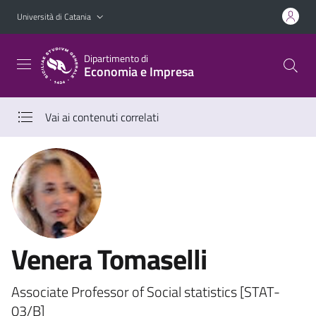
Vai al contenuto principale
Vai al menu di navigazione
Università di Catania
Dipartimento di
Economia e Impresa
Vai ai contenuti correlati
Venera Tomaselli
Associate Professor of Social statistics [STAT-
03/B]