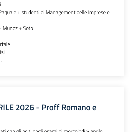
i
aquale + studenti di Management delle Imprese e
 + Munoz + Soto
rtale
isi
.
ILE 2026 - Proff Romano e
ti che gli esiti degli esami di mercoledì 8 aprile