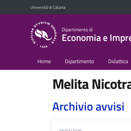
Vai al contenuto principale
Vai al menu di navigazione
Università di Catania
Dipartimento di
Economia e Impr
Home
Dipartimento
Didattica
Melita Nicotr
Archivio avvisi
06/07/2026