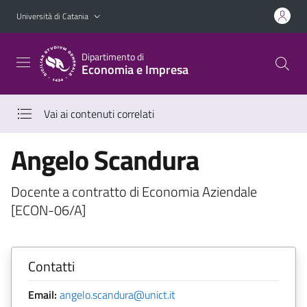
Vai al contenuto principale
Vai al menu di navigazione
Università di Catania
Dipartimento di
Economia e Impresa
Vai ai contenuti correlati
Angelo Scandura
Docente a contratto di Economia Aziendale
[ECON-06/A]
Contatti
Email:
angelo.scandura@unict.it