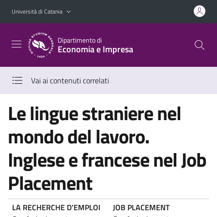
Vai al contenuto principale
Vai al menu di navigazione
Università di Catania
Dipartimento di
Economia e Impresa
Vai ai contenuti correlati
Le lingue straniere nel
mondo del lavoro.
Inglese e francese nel Job
Placement
LA RECHERCHE D’EMPLOI
JOB PLACEMENT