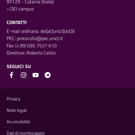
95129 - Catania (Italia)
»
DEI campus
CONTATTI
E-mail ordinaria: dei[at]unict[dot]it
PEC:
protocollo@pec.unict.it
Fax: (+39) 095 7537 610
Direttore:
Roberto Cellini
SEGUICI SU
Link e informazioni utili
Privacy
Note legali
Accessibilità
Dati di monitoraggio