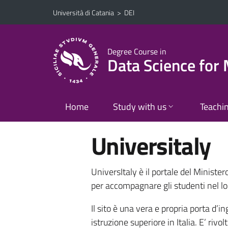
Vai al contenuto principale
Vai al menu di navigazione
Università di Catania
>
DEI
Degree Course in
Data Science fo
Home
Study with us
Teachi
Universitaly
UniversItaly è il portale del Minister
per accompagnare gli studenti nel lor
Il sito è una vera e propria porta d’
istruzione superiore in Italia. E’ rivo