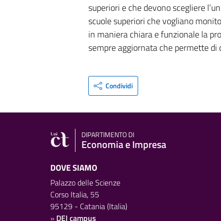
superiori e che devono scegliere l’uni
scuole superiori che vogliano monitor
in maniera chiara e funzionale la pr
sempre aggiornata che permette di da
Condividi
DIPARTIMENTO DI
Economia e Impresa
DOVE SIAMO
Palazzo delle Scienze
Corso Italia, 55
95129 - Catania (Italia)
»
DEI campus