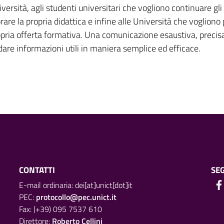
versità, agli studenti universitari che vogliono continuare gli 
are la propria didattica e infine alle Università che vogliono
opria offerta formativa. Una comunicazione esaustiva, precis
re informazioni utili in maniera semplice ed efficace.
CONTATTI
SEG
E-mail ordinaria: dei[at]unict[dot]it
PEC:
protocollo@pec.unict.it
Fax: (+39) 095 7537 610
Direttore:
Roberto Cellini