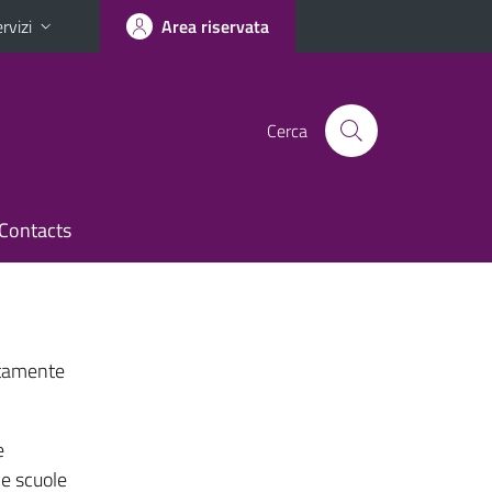
rvizi
Area riservata
Cerca
Contacts
sitamente
e
le scuole