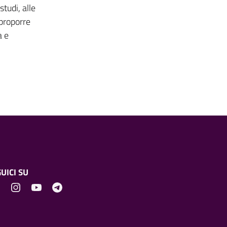
studi, alle
 proporre
a e
UICI SU