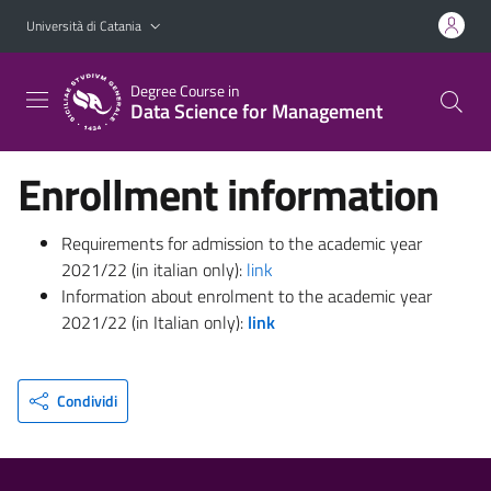
Vai al contenuto principale
Vai al menu di navigazione
Università di Catania
Degree Course in
Data Science for Management
Enrollment information
Requirements for admission to the academic year
2021/22 (in italian only):
link
Information about enrolment to the academic year
2021/22 (in Italian only):
link
Condividi