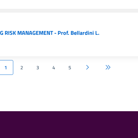
RISK MANAGEMENT - Prof. Bellardini L.
1
2
3
4
5
a precedente
pagina seguente
ultima pagina