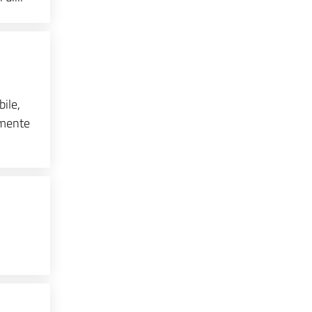
ile,
amente