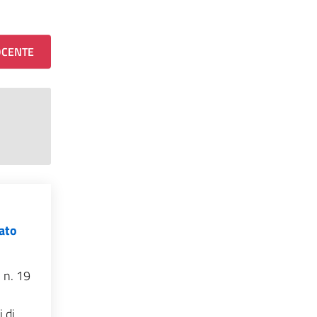
OCENTE
vato
 n. 19
di...