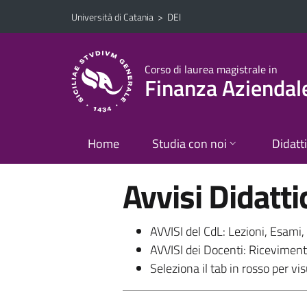
Vai al contenuto principale
Vai al menu di navigazione
Università di Catania
>
DEI
Corso di laurea magistrale in
Finanza Aziendal
Home
Studia con noi
Didatt
Avvisi Didatti
AVVISI del CdL: Lezioni, Esami, 
AVVISI dei Docenti: Ricevimento
Seleziona il tab in rosso per vis