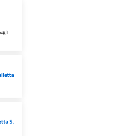
agli
lletta
tta S.